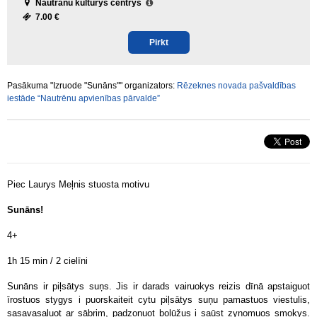
Nautrānu kulturys centrys
7.00 €
Pirkt
Pasākuma "Izruode "Sunāns"" organizators:
Rēzeknes novada pašvaldības
iestāde “Nautrēnu apvienības pārvalde”
Piec Laurys Meļnis stuosta motivu
Sunāns!
4+
1h 15 min / 2 cielīni
Sunāns ir piļsātys suņs. Jis ir darads vairuokys reizis dīnā apstaiguot
īrostuos stygys i puorskaiteit cytu piļsātys suņu pamastuos viestulis,
sasavasaluot ar sābrim, padzonuot bolūžus i saūst zynomuos smokys.