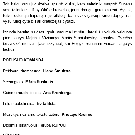
Tok kaidu dīnu juo dzeive apsvīž kiulini, kam saiminīki sasprīž Sunānu
vest iz laukim - tī byuškūte breiveiba, jauni draugi i gordi kauleni. Vystik,
teikūt sūleitajā leiputrejā, jis atkluoj, ka tī vyss garšoj i smuordoj cytaiži,
vysu runoj cytaiži i ari draudzejās cytaiži.
Izruode bārnim nu četru godu vacuma latvīšu i latgalīšu volūdā veiduota
piec Laurys Meļnis i Viviannys Mariis Stanislavskys komiksa
"Sunāns
breiveibā"
motivu i ļaus izzynuot, kai Reigys Sunānam veicās Latgolys
laukūs.
RODŪŠUO KOMANDA
Režisore, dramaturge:
Liene Šmukste
Scenografs:
Māris Ruskulis
Gaismu muokslineica:
Arta Kronberga
Leļu muokslineica:
Evita Bēta
Muzykys i dzīšmu tekstu autors:
Kristaps Rasims
Dzīsmis īskaņuojuši: grupa
RUPUČI