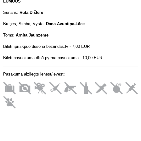
LŪMUOS
Sunāns:
Rūta Dišlere
Breņcs, Simba, Vysta:
Dana Avuotiņa-Lāce
Toms:
Arnita Jaunzeme
Bileti īprīškpuordūšonā bezrindas.lv - 7,00 EUR
Bileti pasuokuma dīnā pyrma pasuokuma - 10,00 EUR
Pasākumā aizliegts ienest/ievest: