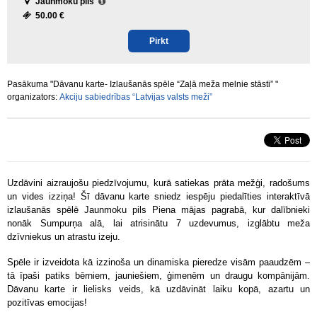
Jaunmoku pils
50.00 €
Pirkt
Pasākuma "Dāvanu karte- Izlaušanās spēle “Zaļā meža melnie stāsti” "
organizators:
Akciju sabiedrības “Latvijas valsts meži”
Uzdāvini aizraujošu piedzīvojumu, kurā satiekas prāta mežģi, radošums
un vides izziņa! Šī dāvanu karte sniedz iespēju piedalīties interaktīvā
izlaušanās spēlē Jaunmoku pils Piena mājas pagrabā, kur dalībnieki
nonāk Sumpurņa alā, lai atrisinātu 7 uzdevumus, izglābtu meža
dzīvniekus un atrastu izeju.
Spēle ir izveidota kā izzinoša un dinamiska pieredze visām paaudzēm –
tā īpaši patiks bērniem, jauniešiem, ģimenēm un draugu kompānijām.
Dāvanu karte ir lielisks veids, kā uzdāvināt laiku kopā, azartu un
pozitīvas emocijas!