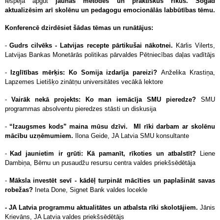
iespēja apgūt
jaunas metodes un praktiskus rīkus. Šogad
aktualizēsim arī skolēnu un pedagogu emocionālās labbūtības tēmu.
Konferencē dzirdēsiet šādas tēmas un runātājus:
-
Gudrs cilvēks - Latvijas recepte pārtikušai nākotnei.
Kārlis Vilerts,
Latvijas Bankas Monetārās politikas pārvaldes Pētniecības daļas vadītājs
-
Izglītības mērķis: Ko Somija izdarīja pareizi?
Anželika Krastiņa,
Lapzemes Lietišķo zinātņu universitātes vecākā lektore
-
Vairāk nekā projekts: Ko man iemācīja SMU pieredze?
SMU
programmas absolventu pieredzes stāsti un diskusija
-
“Izaugsmes kods” maina mūsu dzīvi.
MI rīki darbam ar skolēnu
mācību uzņēmumiem.
Ilona Geide, JA Latvia SMU konsultante
-
Kad jaunietim ir grūti: Kā pamanīt, rīkoties un atbalstīt?
Liene
Dambiņa, Bērnu un pusaudžu resursu centra valdes priekšsēdētāja
-
Māksla inv
estēt sevī - kādēļ turpināt mācīties un paplašināt savas
robežas?
Ineta Done, Signet Bank valdes locekle
- JA Latvia programmu aktualitātes un atbalsta rīki skolotājiem.
Jānis
Krievāns, JA Latvia valdes priekšsēdētājs