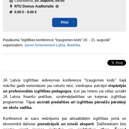
Ceturtdiena,
20. augusts, 09:00
RTU Domus Auditorialis
0.00 € -
0.00 €
Pirkt
Pasākuma "Izglītības konference "Izaugsmes kods" 20. - 21. augustā"
organizators:
Junior Achievement Latvia, Biedrība
JA Latvia izglītības iedvesmas konference “Izaugsmes kods” šajā
mācību gadā norisināsies jau ceturto reizi, vienkopus pulcējot
vispārējās
un profesionālās izglītības pedagogus
, kuri jau īsteno vai vēlas uzsākt
JA Latvia finanšu pratības, uzņēmējdarbības un karjeras izglītības
programmas. Tāpat
aicināti piedalīties arī izglītības pārvalžu pārstāvji
un skolu vadība.
Konferencē ar savu redzējumu par aktualitātēm izglītības jomā un
ekonomikā dalīsies
pieredzējuši un zinoši eksperti
. Dalībniekiem būs