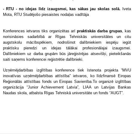
- RTU - no idejas līdz izaugsmei, kas sākas jau skolas solā.
Iveta
Mota, RTU Studējošo piesaistes nodaļas vadītāja
Konferences ietvaros tiks organizētas arī
praktiskās darba grupas
, kas
norisināsies sadarbībā ar Rīgas Tehniskās universitātes un citu
augstskolu mācībspēkiem, nodrošinot dalībniekiem iespēju iegūt
praktisku pieredzi un idejas tālākai profesionālajai izaugsmei.
Dalībniekiem uz darba grupām būs jāreģistrējas atsevišķi, pieteikšanās
saiti saņems konferencei reģistrētie dalībnieki.
Uzņēmējdarbības izglītības konference tiek īstenota projekta “MVU
inovatīvas uzņēmējdarbības attīstība” ietvaros, ko līdzfinansē Eiropas
Reģionālās attīstības fonds un Eiropas Savienība.To organizē izglītības
organizācija “Junior Achievement Latvia”, LIAA un Latvijas Bankas
Naudas skola, atbalsta Rīgas Tehniskā universitāte un fonds “AUGT”.