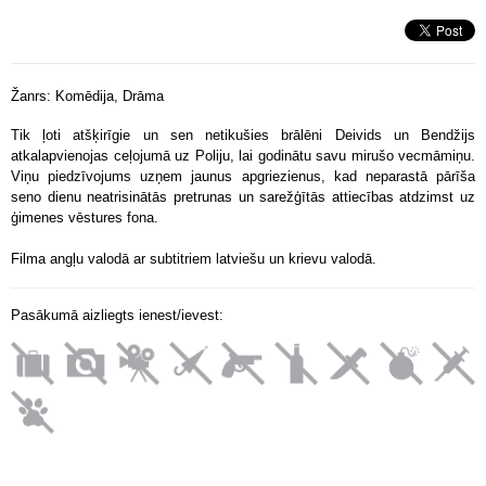
Žanrs:
Komēdija, Drāma
Tik ļoti atšķirīgie un sen netikušies brālēni Deivids un Bendžijs
atkalapvienojas ceļojumā uz Poliju, lai godinātu savu mirušo vecmāmiņu.
Viņu piedzīvojums uzņem jaunus apgriezienus, kad neparastā pārīša
seno dienu neatrisinātās pretrunas un sarežģītās attiecības atdzimst uz
ģimenes vēstures fona.
Filma angļu valodā ar subtitriem latviešu un krievu valodā.
Pasākumā aizliegts ienest/ievest: