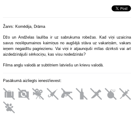
Žanrs: Komēdija, Drāma
Džo un Andželas laulība ir uz sabrukuma robežas. Kad viņi uzaicina
savus noslēpumainos kaimiņus no augšējā stāva uz vakariņām, vakars
ieņem negaidītu pagriezienu. Vai viņi ir atjaunojuši mīlas dzirksti vai arī
aizdedzinājuši sērkociņu, kas visu nodedzinās?
Filma angļu valodā ar subtitriem latviešu un krievu valodā.
Pasākumā aizliegts ienest/ievest: