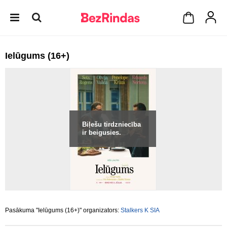
Ielūgums (16+)
Biļešu tirdzniecība
ir beigusies.
Pasākuma "Ielūgums (16+)" organizators:
Stalkers K SIA