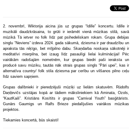
2. novembrī, Wiktorija aicina jūs uz grupas “Idille” koncertu. Idille ir
muzikāli daudzkrāsaina, to grūti ir ierāmēt vienā mūzikas stilā, savā
mūzikā Tā ietver no folk līdz pat psihedeliskam rokam. Grupa debijas
singlu “Neviens” izdeva 2024. gada sākumā, dziesma ir par draudzību un
apraksta tās niķīgo, bet mīļpilno dabu. Skaņdarba noskaņa sākotnēji ir
meditatīvi mierpilna, bet izaug līdz pasaulīgi lielai kulminācijai! Pēc
vairākām radošajām nometnēm, kur grupas biedri paši ieraksta un
producē savu mūziku, tautās nāk otrais grupas singls “Pāri upei”, kas ir
alternatīva country/ folk stila dziesma par cerību un vilšanos pilno ceļu
līdz saviem sapņiem.
Grupas dalībnieki ir pieredzējuši mūziķi uz lielām skatuvēm. Rūdolfs
Daņiļevičs uzstājas kopā ar tādiem māksliniekiem kā Aminata, Ozols,
“KautKaili”. Kristiāns Kosītits ir grupas “Carnival Youth” basģitārists.
Gunārs Gaumigs un Ralfs Brieze piedalījušies vairākos mūzikas
projektos.
Tiekamies koncertā, būs skaisti!