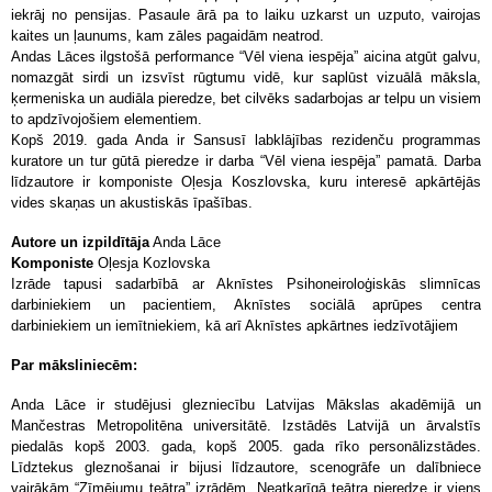
iekrāj no pensijas. Pasaule ārā pa to laiku uzkarst un uzputo, vairojas
kaites un ļaunums, kam zāles pagaidām neatrod.
Andas Lāces ilgstošā performance “Vēl viena iespēja” aicina atgūt galvu,
nomazgāt sirdi un izsvīst rūgtumu vidē, kur saplūst vizuālā māksla,
ķermeniska un audiāla pieredze, bet cilvēks sadarbojas ar telpu un visiem
to apdzīvojošiem elementiem.
Kopš 2019. gada Anda ir Sansusī labklājības rezidenču programmas
kuratore un tur gūtā pieredze ir darba “Vēl viena iespēja” pamatā. Darba
līdzautore ir komponiste Oļesja Koszlovska, kuru interesē apkārtējās
vides skaņas un akustiskās īpašības.
Autore un izpildītāja
Anda Lāce
Komponiste
Oļesja Kozlovska
Izrāde tapusi sadarbībā ar Aknīstes Psihoneiroloģiskās slimnīcas
darbiniekiem un pacientiem, Aknīstes sociālā aprūpes centra
darbiniekiem un iemītniekiem, kā arī Aknīstes apkārtnes iedzīvotājiem
Par māksliniecēm:
Anda Lāce ir studējusi glezniecību Latvijas Mākslas akadēmijā un
Mančestras Metropolitēna universitātē. Izstādēs Latvijā un ārvalstīs
piedalās kopš 2003. gada, kopš 2005. gada rīko personālizstādes.
Līdztekus gleznošanai ir bijusi līdzautore, scenogrāfe un dalībniece
vairākām “Zīmējumu teātra” izrādēm. Neatkarīgā teātra pieredze ir viens