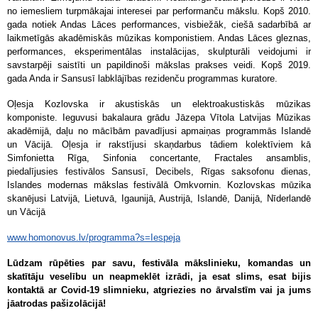
no iemesliem turpmākajai interesei par performanču mākslu. Kopš 2010.
gada notiek Andas Lāces performances, visbiežāk, ciešā sadarbībā ar
laikmetīgās akadēmiskās mūzikas komponistiem. Andas Lāces gleznas,
performances, eksperimentālas instalācijas, skulpturāli veidojumi ir
savstarpēji saistīti un papildinoši mākslas prakses veidi. Kopš 2019.
gada Anda ir Sansusī labklājības rezidenču programmas kuratore.
Oļesja Kozlovska ir akustiskās un elektroakustiskās mūzikas
komponiste. Ieguvusi bakalaura grādu Jāzepa Vītola Latvijas Mūzikas
akadēmijā, daļu no mācībām pavadījusi apmaiņas programmās Islandē
un Vācijā. Oļesja ir rakstījusi skaņdarbus tādiem kolektīviem kā
Simfonietta Rīga, Sinfonia concertante, Fractales ansamblis,
piedalījusies festivālos Sansusī, Decibels, Rīgas saksofonu dienas,
Islandes modernas mākslas festivālā Omkvornin. Kozlovskas mūzika
skanējusi Latvijā, Lietuvā, Igaunijā, Austrijā, Islandē, Danijā, Nīderlandē
un Vācijā
www.homonovus.lv/programma?s=Iespeja
Lūdzam rūpēties par savu, festivāla mākslinieku, komandas un
skatītāju veselību un neapmeklēt izrādi, ja esat slims, esat bijis
kontaktā ar Covid-19 slimnieku, atgriezies no ārvalstīm vai ja jums
jāatrodas pašizolācijā!