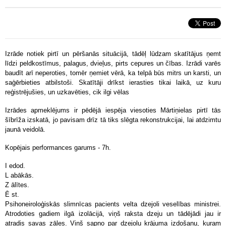
Izrāde notiek pirtī un pēršanās situācijā, tādēļ lūdzam skatītājus ņemt
līdzi peldkostīmus, palagus, dvieļus, pirts cepures un čības. Izrādi varēs
baudīt arī neperoties, tomēr ņemiet vērā, ka telpā būs mitrs un karsti, un
saģērbieties atbilstoši. Skatītāji drīkst ierasties tikai laikā, uz kuru
reģistrējušies, un uzkavēties, cik ilgi vēlas
Izrādes apmeklējums ir pēdējā iespēja viesoties Mārtiņielas pirtī tās
šībrīža izskatā, jo pavisam drīz tā tiks slēgta rekonstrukcijai, lai atdzimtu
jaunā veidolā.
Kopējais performances garums - 7h.
I edod.
L abākās.
Z ālītes.
Ē st.
Psihoneiroloģiskās slimnīcas pacients velta dzejoli veselības ministrei.
Atrodoties gadiem ilgā izolācijā, viņš raksta dzeju un tādējādi jau ir
atradis savas zāles. Viņš sapņo par dzejoļu krājuma izdošanu, kuram