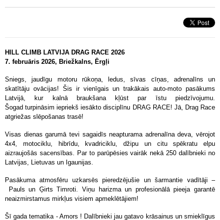
HILL CLIMB LATVIJA DRAG RACE 2026
7. februāris 2026, Briežkalns, Ērgļi
Sniegs, jaudīgu motoru rūkoņa, ledus, sīvas cīņas, adrenalīns un
skatītāju ovācijas! Šis ir vienīgais un trakākais auto-moto pasākums
Latvijā, kur kalnā braukšana kļūst par īstu piedzīvojumu.
Šogad turpināsim iepriekš iesākto disciplīnu DRAG RACE! Jā, Drag Race
atgriežas slēpošanas trasē!
Visas dienas garumā tevi sagaidīs neapturama adrenalīna deva, vērojot
4x4, motociklu, hibrīdu, kvadriciklu, džipu un citu spēkratu elpu
aizraujošās sacensības. Par to parūpēsies vairāk nekā 250 dalībnieki no
Latvijas, Lietuvas un Igaunijas.
Pasākuma atmosfēru uzkarsēs pieredzējušie un šarmantie vadītāji –
Pauls un Ģirts Timroti. Viņu harizma un profesionālā pieeja garantē
neaizmirstamus mirkļus visiem apmeklētājiem!
Šī gada tematika - Amors ! Dalībnieki jau gatavo krāsainus un smieklīgus