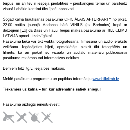
tērpus, un arī tev ir iespēja piedalīties – pieskaņojies tēmai un pārsteidz
visus! Labākie kostīmi tiks īpaši apbalvoti.
Šogad kalnā braukšanas pasākuma OFICIĀLAIS AFTERPARTY no plkst.
22:00 notiks jaunajā Madonas bārā VINILS (ex Barbados) kopā ar
dīdžejiem [Ex] da Bass un HaLu! Ieejas maksa pasākumā ar HILL CLIMB
LATVIJA aproci - izdevīgāka!
Pasākuma laikā var tikt veikta fotogrāfēšana, filmēšana un audio ierakstu
veikšana. Iegādājoties biļeti, apmeklētājs piekrīt tikt fotogrāfēts un
filmēts, kā arī piekrīt šo vizuālo un audiālo materiālu publicēšanai
pasākuma reklāmas vai informatīvos nolūkos.
Bērniem līdz 7g.v. ieeja bez maksas.
Meklē pasākumu programmu un papildus informāciju
www.hillclimb.lv
Tiekamies uz kalna – tur, kur adrenalīns satiek sniegu!
Pasākumā aizliegts ienest/ievest: