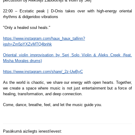
percussion by Aleksejs Zabolotnijs & violin by Serj
22:00 – Ecstatic peak | D-Onis takes over with high-energy oriental
rhythms & didgeridoo vibrations
"Only a healed soul heals."
https://www.instagram.com/haux_haux_tallinn?
igsh=Zm5pYXZvMTQ4bnhk
Oriental violin improvisation by Serj Solo Violin & Aleks Creek (feat.
Misha Morales drums)
https://www.instagram.com/share/_2z-UwByC
As the world is chaotic, we share our energy with open hearts. Together,
we create a space where music is not just entertainment but a force of
healing, transformation, and deep connection.
Come, dance, breathe, feel, and let the music guide you.
Pasākumā aizliegts ienest/ievest: