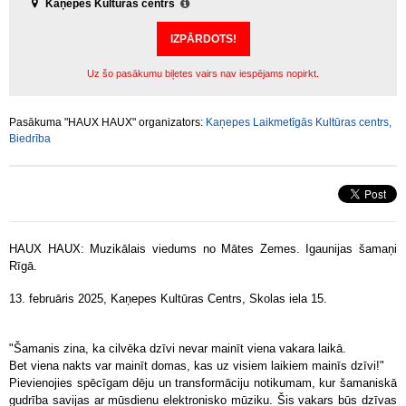
Kaņepes Kultūras centrs
IZPĀRDOTS!
Uz šo pasākumu biļetes vairs nav iespējams nopirkt.
Pasākuma "HAUX HAUX" organizators:
Kaņepes Laikmetīgās Kultūras centrs,
Biedrība
HAUX HAUX: Muzikālais viedums no Mātes Zemes. Igaunijas šamaņi
Rīgā.
13. februāris 2025, Kaņepes Kultūras Centrs, Skolas iela 15.
"Šamanis zina, ka cilvēka dzīvi nevar mainīt viena vakara laikā.
Bet viena nakts var mainīt domas, kas uz visiem laikiem mainīs dzīvi!"
Pievienojies spēcīgam dēju un transformāciju notikumam, kur šamaniskā
gudrība savijas ar mūsdienu elektronisko mūziku. Šis vakars būs dzīvas