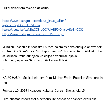
"Tikai dziedināta dvēsele dziedina."
https://www.instagram.com/haux_haux_tallinn?
igsh=Zm5pYXZvMTQ4bnhk
https://youtu.be/pzNBxQXNUQQ?si=BPXQhplLySoBxGCK
https://www.instagram.com/share/_2z-UwByC
Musdienu pasaule ir haotiska un mēs dalāmies savā enerģijā ar atvērtām
sirdīm. Kopā mēs radām telpu, kur mūzika nav tikai izklaide, bet
dziedinošs, transformējošs un dziļas savienības spēks.
Nāc, dejo, elpo, sajūti un ļauj mūzikai vadīt tevi.
//
HAUX HAUX: Musical wisdom from Mother Earth. Estonian Shamans in
Riga
February 13, 2025 | Kaņepes Kultūras Centrs, Skolas iela 15.
"The shaman knows that a person's life cannot be changed overnight.