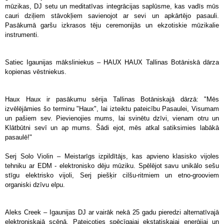
mūzikas, DJ setu un meditatīvas integrācijas saplūsme, kas vadīs mūs
cauri dziļiem stāvokļiem savienojot ar sevi un apkārtējo pasauli.
Pasākumā garšu izkrasos tēju ceremonijās un ekzotiskie mūzikalie
instrumenti.
Satiec Igaunijas māksliniekus – HAUX HAUX Tallinas Botāniskā dārza
kopienas vēstniekus.
Haux Haux ir pasākumu sērija Tallinas Botāniskajā dārzā: "Mēs
izvēlējāmies šo terminu "Haux", lai izteiktu pateicību Pasaulei, Visumam
un pašiem sev. Pievienojies mums, lai svinētu dzīvi, vienam otru un
Klātbūtni sevī un ap mums. Šādi ejot, mēs atkal satiksimies labākā
pasaulē!"
Serj Solo Violin – Meistarīgs izpildītājs, kas apvieno klasisko vijoles
tehniku ar EDM - elektronisko dēju mūziku. Spēlējot savu unikālo sešu
stīgu elektrisko vijoli, Serj piešķir cilšu-ritmiem un etno-grooviem
organiski dzīvu elpu.
Aleks Creek – Igaunijas DJ ar vairāk nekā 25 gadu pieredzi alternatīvajā
elektroniskajā scēnā. Pateicoties spēcīgajai ekstatiskajai enerģijai un