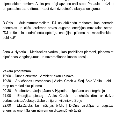
hipnotiskiem ritmiem, Aleks prasmīgi apvieno chill-step, Pasaules mūziku
un pasaules tautu ritmus, radot dziļi dziedinošu skaņas ceļojumu.
D-Onis – Multiinstrumentālists, DJ un didžeridū meistars, kas pārvada
orientālās un cilšu ietekmes savos augstas enerģijas muzikalos setos.
"DJ ir šeit, lai nodrošinātu spēcīgu enerģijas plūsmu no maksliniekiem
publikai!"
Jana & Hypatia – Meditācijas vadītāji, kas padzilinās pieredzi, piedavajot
elpošanas vingrinājumus un sazemēšanas kustību sesiju.
Vakara programma
19:00 – Durvis atvērtas | Ambient skaņu ainava
19:30 – Atklāšanas uzstāšanās | Aleks Creek & Serj Solo Violin – chill-
step un melodiska plūsma
20:30 – Meditatīva pāreja | Jana & Hypatia – elpošana un integrācija
21:00 – Enerģijas pieaug | Aleks Creek – etno/cilšu ritmi ar dzīvo
perkusionistu Alekseju Zabolotniju un vijolnieku Serju
22:00 – Ekstātisks kulminācijas brīdis | D-Onis uzstājas ar augstas
enerģijas orientālajiem ritmiem un didžeridū vibrācijām