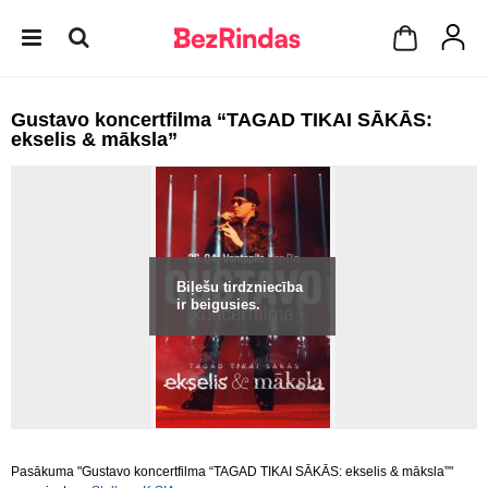
Gustavo koncertfilma “TAGAD TIKAI SĀKĀS:
ekselis & māksla”
Biļešu tirdzniecība
ir beigusies.
Pasākuma "Gustavo koncertfilma “TAGAD TIKAI SĀKĀS: ekselis & māksla”"