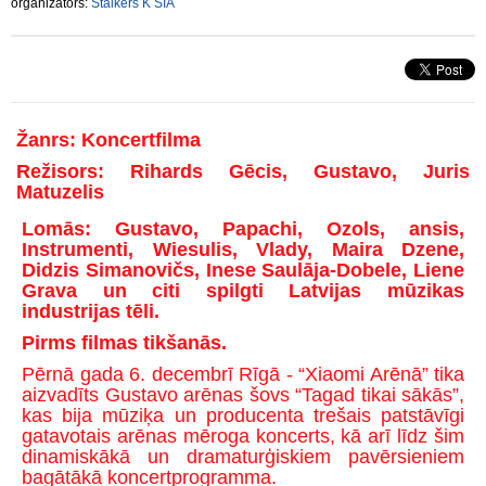
organizators:
Stalkers K SIA
Žanrs: Koncertfilma
Režisors: Rihards Gēcis, Gustavo, Juris
Matuzelis
Lomās: Gustavo, Papachi, Ozols, ansis,
Instrumenti, Wiesulis, Vlady, Maira Dzene,
Didzis Simanovičs, Inese Saulāja-Dobele, Liene
Grava un citi spilgti Latvijas mūzikas
industrijas tēli.
Pirms filmas tikšanās.
Pērnā gada 6. decembrī Rīgā - “Xiaomi Arēnā” tika
aizvadīts Gustavo arēnas šovs “Tagad tikai sākās”,
kas bija mūziķa un producenta trešais patstāvīgi
gatavotais arēnas mēroga koncerts, kā arī līdz šim
dinamiskākā un dramaturģiskiem pavērsieniem
bagātākā koncertprogramma.