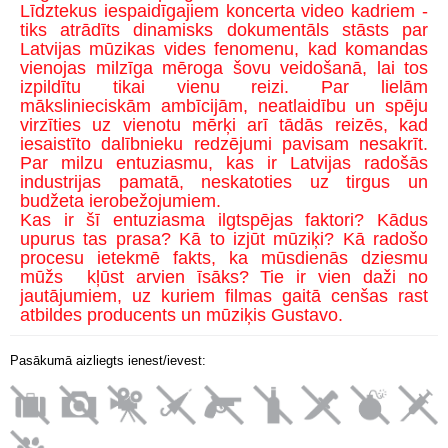
Līdztekus iespaidīgajiem koncerta video kadriem -
tiks atrādīts dinamisks dokumentāls stāsts par
Latvijas mūzikas vides fenomenu, kad komandas
vienojas milzīga mēroga šovu veidošanā, lai tos
izpildītu tikai vienu reizi. Par lielām
mākslinieciskām ambīcijām, neatlaidību un spēju
virzīties uz vienotu mērķi arī tādās reizēs, kad
iesaistīto dalībnieku redzējumi pavisam nesakrīt.
Par milzu entuziasmu, kas ir Latvijas radošās
industrijas pamatā, neskatoties uz tirgus un
budžeta ierobežojumiem.
Kas ir šī entuziasma ilgtspējas faktori? Kādus
upurus tas prasa? Kā to izjūt mūziķi? Kā radošo
procesu ietekmē fakts, ka mūsdienās dziesmu
mūžs kļūst arvien īsāks? Tie ir vien daži no
jautājumiem, uz kuriem filmas gaitā cenšas rast
atbildes producents un mūziķis Gustavo.
Pasākumā aizliegts ienest/ievest: