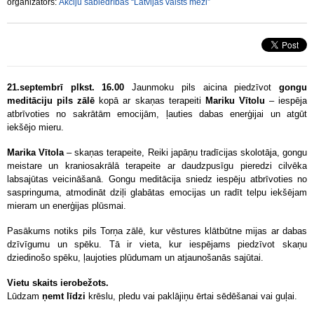
organizators:
Akciju sabiedrības “Latvijas valsts meži”
21.septembrī plkst. 16.00
Jaunmoku pils aicina piedzīvot
gongu
meditāciju pils zālē
kopā ar skaņas terapeiti
Mariku Vītolu
– iespēja
atbrīvoties no sakrātām emocijām, ļauties dabas enerģijai un atgūt
iekšējo mieru.
Marika Vītola
– skaņas terapeite, Reiki japāņu tradīcijas skolotāja, gongu
meistare un kraniosakrālā terapeite ar daudzpusīgu pieredzi cilvēka
labsajūtas veicināšanā. Gongu meditācija sniedz iespēju atbrīvoties no
saspringuma, atmodināt dziļi glabātas emocijas un radīt telpu iekšējam
mieram un enerģijas plūsmai.
Pasākums notiks pils Torņa zālē, kur vēstures klātbūtne mijas ar dabas
dzīvīgumu un spēku. Tā ir vieta, kur iespējams piedzīvot skaņu
dziedinošo spēku, ļaujoties plūdumam un atjaunošanās sajūtai.
Vietu skaits ierobežots.
Lūdzam
ņemt līdzi
krēslu, pledu vai paklājiņu ērtai sēdēšanai vai guļai.