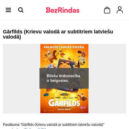
Gārfīlds (Krievu valodā ar subtitriem latviešu
valodā)
Biļešu tirdzniecība
ir beigusies.
Pasākuma "Gārfīlds (Krievu valodā ar subtitriem latviešu valodā)"