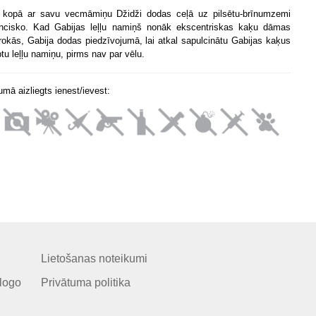
 kopā ar savu vecmāmiņu Džidži dodas ceļā uz pilsētu-brīnumzemi
ncisko. Kad Gabijas leļļu namiņš nonāk ekscentriskas kaķu dāmas
rokās, Gabija dodas piedzīvojumā, lai atkal sapulcinātu Gabijas kaķus
tu leļļu namiņu, pirms nav par vēlu.
mā aizliegts ienest/ievest:
Lietošanas noteikumi
logo
Privātuma politika