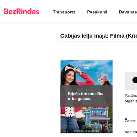
Transports
Pasākumi
Dāvanas
Gabijas leļļu māja: Filma (Kri
Biļešu tirdzniecība
Pasākum
ir beigusies.
organiz
Žanrs:
Vecuma