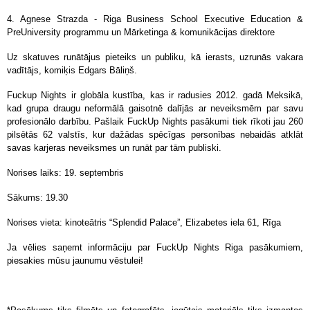
4. Agnese Strazda - Riga Business School Executive Education &
PreUniversity programmu un Mārketinga & komunikācijas direktore
Uz skatuves runātājus pieteiks un publiku, kā ierasts, uzrunās vakara
vadītājs, komiķis Edgars Bāliņš.
Fuckup Nights ir globāla kustība, kas ir radusies 2012. gadā Meksikā,
kad grupa draugu neformālā gaisotnē dalījās ar neveiksmēm par savu
profesionālo darbību. Pašlaik FuckUp Nights pasākumi tiek rīkoti jau 260
pilsētās 62 valstīs, kur dažādas spēcīgas personības nebaidās atklāt
savas karjeras neveiksmes un runāt par tām publiski.
Norises laiks: 19. septembris
Sākums: 19.30
Norises vieta: kinoteātris “Splendid Palace”, Elizabetes iela 61, Rīga
Ja vēlies saņemt informāciju par FuckUp Nights Riga pasākumiem,
piesakies mūsu jaunumu vēstulei!