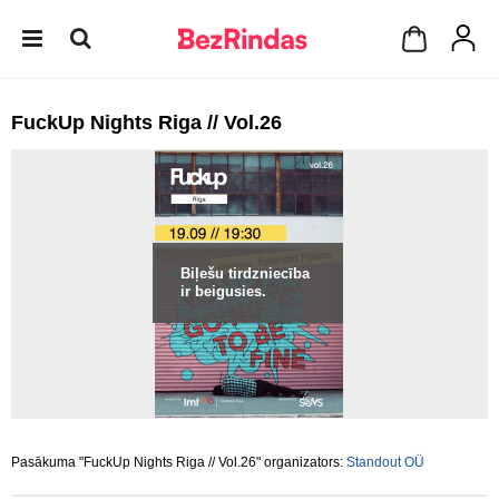
FuckUp Nights Riga // Vol.26
Biļešu tirdzniecība
ir beigusies.
Pasākuma "FuckUp Nights Riga // Vol.26" organizators:
Standout OÜ