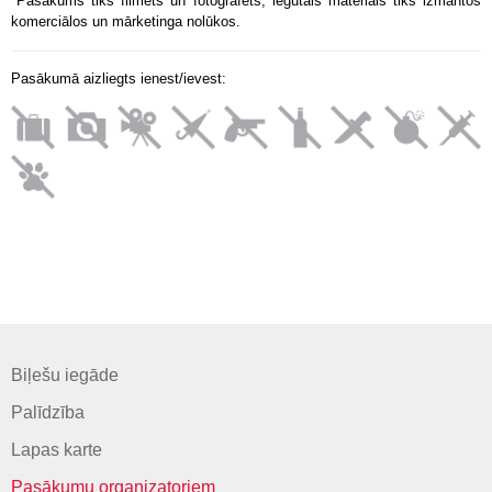
*Pasākums tiks filmēts un fotografēts, iegūtais materiāls tiks izmantos
komerciālos un mārketinga nolūkos.
Pasākumā aizliegts ienest/ievest:
Biļešu iegāde
Palīdzība
Lapas karte
Pasākumu organizatoriem