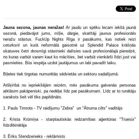
Jauna sezona, jaunas neražas!
Ar jaudu un spēku lecam iekšā jaunā
sezonā, piedāvājot jums, mīļie, dārgie, skatītāji jaunus profesionālo
neražu stāstus. FuckUp Nights Rīga ir pasākums, kas notiek reizi
ceturksnī un kurā neformālā gaisotnē uz Splendid Palace krāšņās
skatuves četri drosmīgi stāstnieki dalīsies savā profesionālajā pieredzē,
no kuras varbūt varam kaut ko mācīties, bet varbūt vienkārši līdzi just vai
pasmieties. Būs iespēja uzdot jautājumus un labi pavadīt laiku.
Biļetes tiek tirgotas numurētās sēdvietās un sektoru sadalījumā.
Atšķirībā no iepriekšējām reizēm, mēs pasākuma galvenās personas
atklāsim pakāpeniski, pa nedēļai līdz pat pasākumam. Līdz ar to runātāju
saraksts šeit vēl tiks papildināts.
1. Pauls Timrots - TV raidījumu "Zebra" un "Ātruma cilts" vadītājs
2. Krista Krūmiņa - starptautiskās redzamības aģentūras "Truesix"
līdzdibinātāja
3. Ēriks Stendzenieks - reklāmists