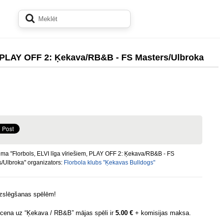
m, PLAY OFF 2: Ķekava/RB&B - FS Masters/Ulbroka
ma "Florbols, ELVI līga vīriešiem, PLAY OFF 2: Ķekava/RB&B - FS
/Ulbroka" organizators:
Florbola klubs "Ķekavas Bulldogs"
izslēgšanas spēlēm!
 cena uz “Ķekava / RB&B” mājas spēli ir
5.00 €
+ komisijas maksa.