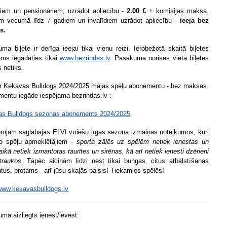
iem un pensionāriem, uzrādot apliecību -
2.00 €
+ komisijas maksa.
m vecumā līdz 7 gadiem un invalīdiem uzrādot apliecību -
ieeja bez
s.
ma biļete ir derīga ieejai tikai vienu reizi. Ierobežotā skaitā biļetes
ams iegādāties tikai
www.bezrindas.lv
. Pasākuma norises vietā biļetes
s netiks.
ar Ķekavas Bulldogs 2024/2025 mājas spēļu abonementu - bez maksas.
entu iegāde iespējama bezrindas.lv :
s Bulldogs sezonas abonements 2024/2025
projām saglabājas ELVI vīriešu līgas sezonā izmaiņas noteikumos, kuri
ro spēļu apmeklētājiem -
sporta zālēs uz spēlēm netiek ienestas un
aikā netiek izmantotas taurītes un sirēnas, kā arī netiek ienesti dzērieni
 traukos.
Tāpēc aicinām līdzi nest tikai bungas, citus atbalstīšanas
tus, protams - arī jūsu skaļās balsis! Tiekamies spēlēs!
/www.kekavasbulldogs.lv
mā aizliegts ienest/ievest: