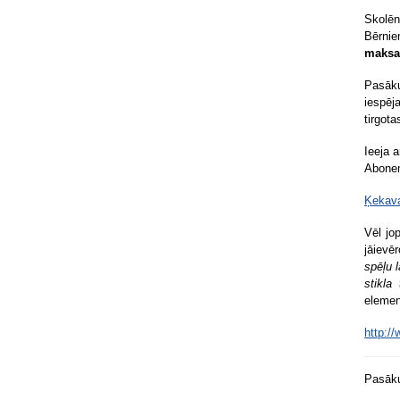
Skolēn
Bērnie
maksa
Pasāku
iespēj
tirgota
Ieeja 
Abonem
Ķekava
Vēl jo
jāievē
spēļu l
stikla
elemen
http:/
Pasāku