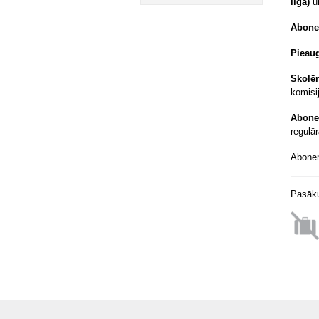
līga)
u
Abone
Pieau
Skolē
komisi
Abone
regulā
Abonem
Pasāku