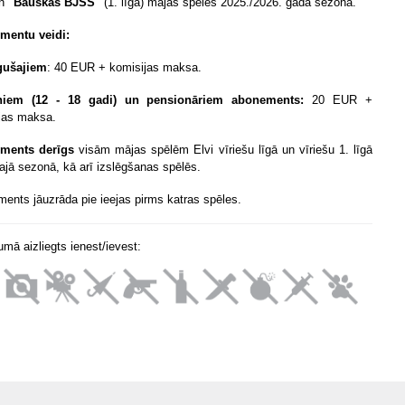
n
"Bauskas BJSS"
(1. līga) mājas spēles 2025./2026. gada sezonā.
mentu veidi:
gušajiem
: 40 EUR + komisijas maksa.
niem (12 - 18 gadi) un pensionāriem abonements:
20 EUR +
jas maksa.
ments derīgs
visām mājas spēlēm Elvi vīriešu līgā un vīriešu 1. līgā
rajā sezonā, kā arī izslēgšanas spēlēs.
ents jāuzrāda pie ieejas pirms katras spēles.
mā aizliegts ienest/ievest: