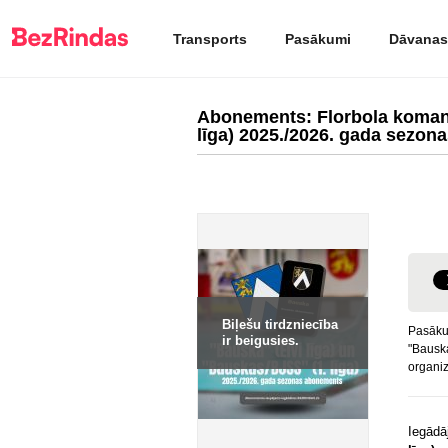
Transports
Pasākumi
Dāvanas
Abonements: Florbola komand
līga) 2025./2026. gada sezon
Biļešu tirdzniecība
Pasāku
ir beigusies.
"Bauska
organiz
Iegādā