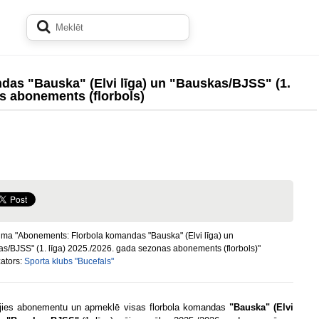
as "Bauska" (Elvi līga) un "Bauskas/BJSS" (1.
as abonements (florbols)
ma "Abonements: Florbola komandas "Bauska" (Elvi līga) un
s/BJSS" (1. līga) 2025./2026. gada sezonas abonements (florbols)"
ators:
Sporta klubs "Bucefals"
jies abonementu un apmeklē visas florbola komandas
"Bauska" (Elvi