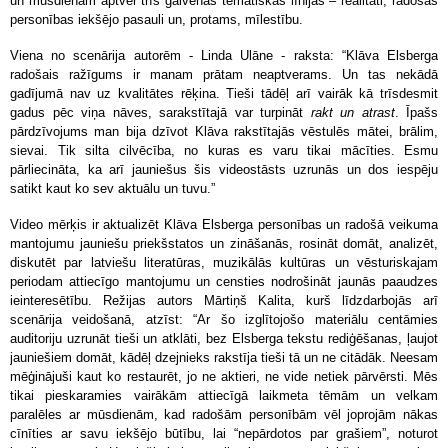
un mūsdienām aptver trīs galvenās tematiskās līnijas – realitāti, radošas
personības iekšējo pasauli un, protams, mīlestību.
Viena no scenārija autorēm - Linda Ulāne - raksta: “Klāva Elsberga
radošais ražīgums ir manam prātam neaptverams. Un tas nekādā
gadījumā nav uz kvalitātes rēķina. Tieši tādēļ arī vairāk kā trīsdesmit
gadus pēc viņa nāves, sarakstītajā var turpināt
rakt un atrast
. Īpašs
pārdzīvojums man bija dzīvot Klāva rakstītajās vēstulēs mātei, brālim,
sievai. Tik silta cilvēcība, no kuras es varu tikai mācīties. Esmu
pārliecināta, ka arī jauniešus šis videostāsts uzrunās un dos iespēju
satikt kaut ko sev aktuālu un tuvu.”
Video mērķis ir aktualizēt Klāva Elsberga personības un radošā veikuma
mantojumu jauniešu priekšstatos un zināšanās, rosināt domāt, analizēt,
diskutēt par latviešu literatūras, muzikālās kultūras un vēsturiskajam
periodam attiecīgo mantojumu un censties nodrošināt jaunās paaudzes
ieinteresētību. Režijas autors Mārtiņš Kalita, kurš līdzdarbojās arī
scenārija veidošanā, atzīst: “Ar šo izglītojošo materiālu centāmies
auditoriju uzrunāt tieši un atklāti, bez Elsberga tekstu rediģēšanas, ļaujot
jauniešiem domāt, kādēļ dzejnieks rakstīja tieši tā un ne citādāk. Neesam
mēģinājuši kaut ko restaurēt, jo ne aktieri, ne vide netiek pārvērsti. Mēs
tikai pieskaramies vairākām attiecīgā laikmeta tēmām un velkam
paralēles ar mūsdienām, kad radošām personībām vēl joprojām nākas
cīnīties ar savu iekšējo būtību, lai “nepārdotos par grašiem”, noturot