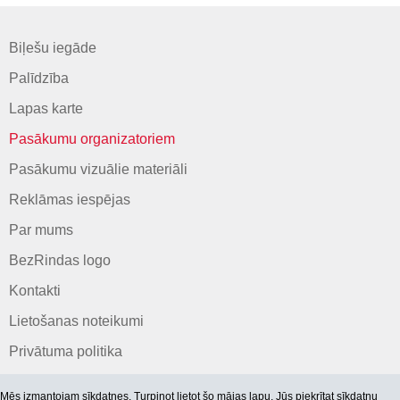
Biļešu iegāde
Palīdzība
Lapas karte
Pasākumu organizatoriem
Pasākumu vizuālie materiāli
Reklāmas iespējas
Par mums
BezRindas logo
Kontakti
Lietošanas noteikumi
Privātuma politika
Mēs izmantojam sīkdatnes. Turpinot lietot šo mājas lapu, Jūs piekrītat
sīkdatņu