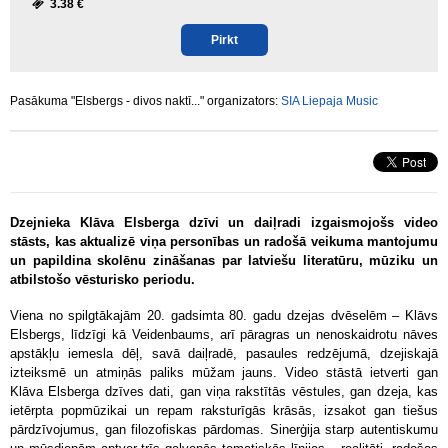
3.38 €
Pirkt
Pasākuma "Elsbergs - divos naktī..." organizators:
SIA Liepaja Music
Dzejnieka Klāva Elsberga dzīvi un daiļradi izgaismojošs video
stāsts, k
as aktualizē viņa personības un radošā veikuma mantojumu
un papildina skolēnu zināšanas par latviešu literatūru, mūziku un
atbilstošo vēsturisko periodu.
Viena no spilgtākajām 20. gadsimta 80. gadu dzejas dvēselēm – Klāvs
Elsbergs, līdzīgi kā Veidenbaums, arī pāragras un nenoskaidrotu nāves
apstākļu iemesla dēļ, savā daiļradē, pasaules redzējumā, dzejiskajā
izteiksmē un atmiņās paliks mūžam jauns. Video stāstā ietverti gan
Klāva Elsberga dzīves dati, gan viņa rakstītās vēstules, gan dzeja, kas
ietērpta popmūzikai un repam raksturīgās krāsās, izsakot gan tiešus
pārdzīvojumus, gan filozofiskas pārdomas. Sinerģija starp autentiskumu