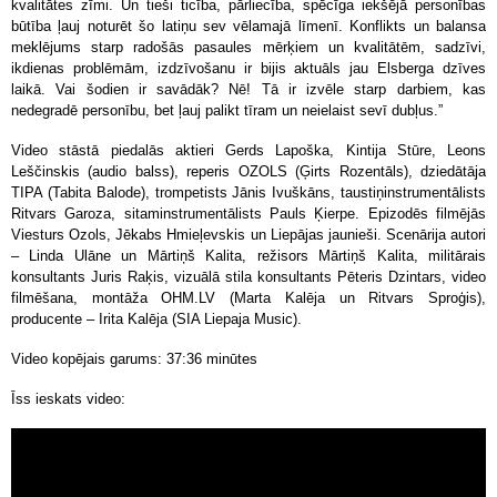
kvalitātes zīmi. Un tieši ticība, pārliecība, spēcīga iekšējā personības
būtība ļauj noturēt šo latiņu sev vēlamajā līmenī. Konflikts un balansa
meklējums starp radošās pasaules mērķiem un kvalitātēm, sadzīvi,
ikdienas problēmām, izdzīvošanu ir bijis aktuāls jau Elsberga dzīves
laikā. Vai šodien ir savādāk? Nē! Tā ir izvēle starp darbiem, kas
nedegradē personību, bet ļauj palikt tīram un neielaist sevī dubļus.”
Video stāstā piedalās aktieri Gerds Lapoška, Kintija Stūre, Leons
Leščinskis (audio balss), reperis OZOLS (Ģirts Rozentāls), dziedātāja
TIPA (Tabita Balode), trompetists Jānis Ivuškāns, taustiņinstrumentālists
Ritvars Garoza, sitaminstrumentālists Pauls Ķierpe. Epizodēs filmējās
Viesturs Ozols, Jēkabs Hmieļevskis un Liepājas jaunieši. Scenārija autori
– Linda Ulāne un Mārtiņš Kalita, režisors Mārtiņš Kalita, militārais
konsultants Juris Raķis, vizuālā stila konsultants Pēteris Dzintars, video
filmēšana, montāža OHM.LV (Marta Kalēja un Ritvars Sproģis),
producente – Irita Kalēja (SIA Liepaja Music).
Video kopējais garums: 37:36 minūtes
Īss ieskats video: