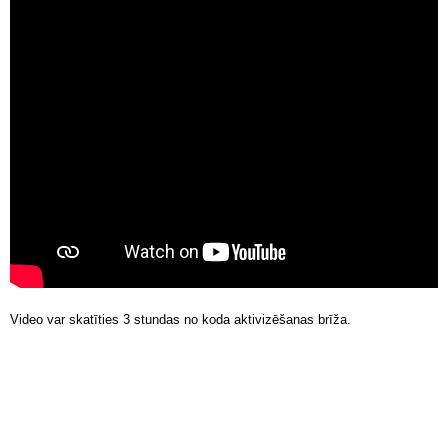
Video var skatīties 3 stundas no koda aktivizēšanas brīža.