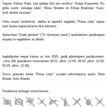
Signes Viškas “Kate, kas gribēja kļūt par vectēvu”, Kitijas Krauzeres “Es
gribu sunīti, vienalga kādu”, Rūtas Briedes un Elīnas Brasliņas “Suns,
kurš atrada skumjas”.
Vietu skaits ierobežots, dalība ar iepriekš iegādātu “Piena zobs” ieejas
karti (karte nepieciešama tikai bērnam).
Apliecības "Goda ģimene" ("3+ Ģimenes karte") īpašniekiem piedāvājam
iespēju to iegādāties ar atlaidi.
Iegādājoties ieejas kartes uz trim 2025. gadā plānotajiem pasākumiem,
cena 25€ (pasākumi norisināsies 19.01. plkst. 12:00, 09.02. plkst. 12:00,
02.03. plkst. 12:00).
Dzīvo grāmatu kluba “Piena zobs” vizuālā noformējuma autori: Rūta
Briede, Artis Briedis.
Pasākumā aizliegts ienest/ievest: