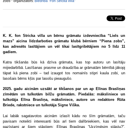
zobs”" organizators:
Biedrība "Fon Stricka villa"
K. K. fon Stricka villa un bērnu grāmatu izdevniecība “Liels un
mazs” aicina līdzdarboties grāmatu klubā bērniem “Piena zobs”,
kas adresēts lasītājiem un vēl tikai lasītgribētājiem no 5 līdz 11
gadiem.
Katra tikšanās būs kā dzīva grāmata, kas top autoru un lasītāju
mijiedarbībā. Lasīšanas prasme un draudzība ar grāmatām bērnībā jākopj
tāpat kā piena zobi – tad izaugot tos nomainīs stipri kaula zobi, un
lasošais bērns kļūs par lasošu pieaugušo.
2025. gadu aicinām uzsākt ar tikšanos par un ap Elīnas Brasliņas
zīmētām un tulkotām bilžu grāmatām. Piedalās: māksliniece un
tulkotāja Elīna Brasliņa, māksliniece, autore un redaktore Rūta
Briede, rakstniece un tulkotāja Signe Viška.
Lai labāk sagatavotos aicinām izlasīt kādu no šīm grāmatām, taču
pavisam noteikti interesanti būs arī tiem dalībniekiem, kas vēl nav
pazīstami ar šiem stāstiem: Elīnas Brasliņas “Uzzīmēsim stāstu?”,