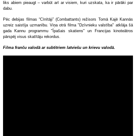
liks abiem pieaugt – varbūt arī ar visiem, kuri uzskata, ka ir pārāki par
dabu.
Pēc debijas filmas “Cīnītāji” (Combattants) režisors Tomā Kajē Kannās
uzreiz saistīja uzmanību. Viņa otrā filma "Dzīvnieku valstība" atklāja šā
gada Kannu programmu "Īpašais skatiens" un Francijas kinoteātros
pārspēj visus skatītāju rekordus.
Filma franču valodā ar subtitriem latviešu un krievu valodā.