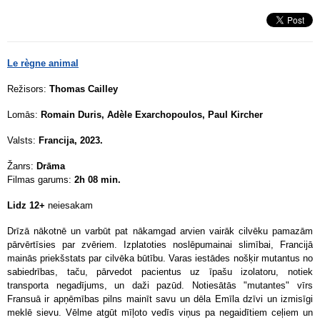
Le règne animal
Režisors:
Thomas Cailley
Lomās:
Romain Duris, Adèle Exarchopoulos, Paul Kircher
Valsts:
Francija, 2023.
Žanrs:
Drāma
Filmas garums:
2h 08 min.
Lidz 12+
neiesakam
Drīzā nākotnē un varbūt pat nākamgad arvien vairāk cilvēku pamazām
pārvērtīsies par zvēriem. Izplatoties noslēpumainai slimībai, Francijā
mainās priekšstats par cilvēka būtību. Varas iestādes nošķir mutantus no
sabiedrības, taču, pārvedot pacientus uz īpašu izolatoru, notiek
transporta negadījums, un daži pazūd. Notiesātās "mutantes" vīrs
Fransuā ir apņēmības pilns mainīt savu un dēla Emīla dzīvi un izmisīgi
meklē sievu. Vēlme atgūt mīļoto vedīs viņus pa negaidītiem ceļiem un