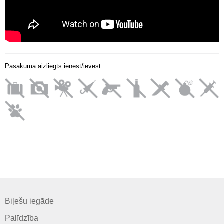
Pasākumā aizliegts ienest/ievest:
Biļešu iegāde
Palīdzība