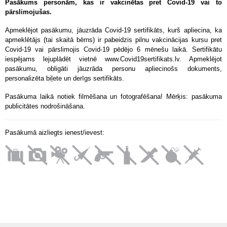
Pasākums personām, kas ir vakcinētas pret Covid-19 vai to
pārslimojušas.
Apmeklējot pasākumu, jāuzrāda Covid-19 sertifikāts, kurš apliecina, ka
apmeklētājs (tai skaitā bērns) ir pabeidzis pilnu vakcinācijas kursu pret
Covid-19 vai pārslimojis Covid-19 pēdējo 6 mēnešu laikā. Sertifikātu
iespējams lejuplādēt vietnē www.Covid19sertifikats.lv. Apmeklējot
pasākumu, obligāti jāuzrāda personu apliecinošs dokuments,
personalizēta biļete un derīgs sertifikāts.
Pasākuma laikā notiek filmēšana un fotografēšana! Mērķis: pasākuma
publicitātes nodrošināšana.
Pasākumā aizliegts ienest/ievest: