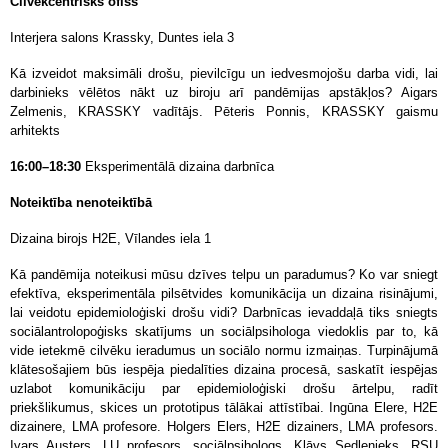
Cilvēkcentrisks ofiss
Interjera salons Krassky, Duntes iela 3
Kā izveidot maksimāli drošu, pievilcīgu un iedvesmojošu darba vidi, lai
darbinieks vēlētos nākt uz biroju arī pandēmijas apstākļos? Aigars
Zelmenis, KRASSKY vadītājs. Pēteris Ponnis, KRASSKY gaismu
arhitekts
16:00–18:30
Eksperimentālā dizaina darbnīca
Noteiktība nenoteiktībā
Dizaina birojs H2E, Vīlandes iela 1
Kā pandēmija noteikusi mūsu dzīves telpu un paradumus? Ko var sniegt
efektīva, eksperimentāla pilsētvides komunikācija un dizaina risinājumi,
lai veidotu epidemioloģiski drošu vidi?
Darbnīcas ievaddaļā tiks sniegts
sociālantrolopoģisks skatījums un sociālpsihologa viedoklis par to, kā
vide ietekmē cilvēku ieradumus un sociālo normu izmaiņas. Turpinājumā
klātesošajiem būs iespēja piedalīties dizaina procesā, saskatīt iespējas
uzlabot komunikāciju par epidemioloģiski drošu ārtelpu, radīt
priekšlikumus, skices un prototipus tālākai attīstībai. Ingūna Elere, H2E
dizainere, LMA profesore. Holgers Elers, H2E dizainers, LMA profesors.
Ivars Austers, LU profesors, sociālpsihologs. Klāvs Sedlenieks, RSU