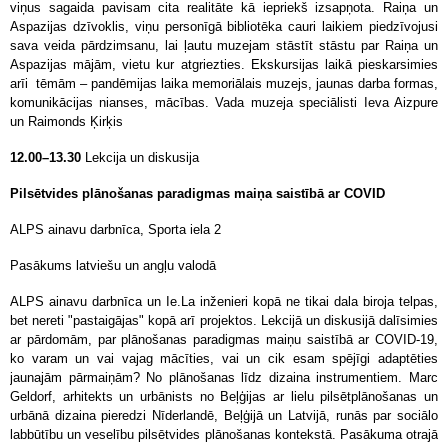
viņus sagaida pavisam cita realitāte kā iepriekš izsapņota. Raiņa un
Aspazijas dzīvoklis, viņu personīgā bibliotēka cauri laikiem piedzīvojusi
sava veida pārdzimsanu, lai ļautu muzejam stāstīt stāstu par Raiņa un
Aspazijas mājām, vietu kur atgriezties.
Ekskursijas laikā pieskarsimies
arīi tēmām – pandēmijas laika memoriālais muzejs, jaunas darba formas,
komunikācijas nianses, mācības. Vada muzeja speciālisti Ieva Aizpure
un Raimonds Ķirķis
12.00–13.30
Lekcija un diskusija
Pilsētvides plānošanas paradigmas maiņa saistībā ar COVID
ALPS ainavu darbnīca, Sporta iela 2
Pasākums latviešu un angļu valodā
ALPS ainavu darbnīca un Ie.La inženieri kopā ne tikai dala biroja telpas,
bet nereti "pastaigājas" kopā arī projektos. Lekcijā un diskusijā dalīsimies
ar pārdomām, par plānošanas paradigmas maiņu saistībā ar COVID-19,
ko varam un vai vajag mācīties, vai un cik esam spējīgi adaptēties
jaunajām pārmaiņām? No plānošanas līdz dizaina instrumentiem. Marc
Geldorf, arhitekts un urbānists no Beļģijas ar lielu pilsētplānošanas un
urbānā dizaina pieredzi Nīderlandē, Beļģijā un Latvijā, runās par sociālo
labbūtību un veselību pilsētvides plānošanas kontekstā. Pasākuma otrajā