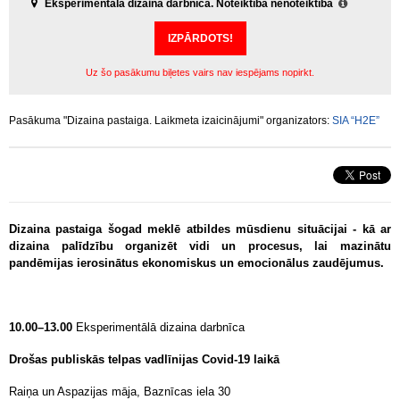
Eksperimentālā dizaina darbnīca. Noteiktība nenoteiktībā
IZPĀRDOTS!
Uz šo pasākumu biļetes vairs nav iespējams nopirkt.
Pasākuma "Dizaina pastaiga. Laikmeta izaicinājumi" organizators:
SIA “H2E”
Dizaina pastaiga šogad meklē atbildes mūsdienu situācijai - kā ar
dizaina palīdzību organizēt vidi un procesus, lai mazinātu
pandēmijas ierosinātus ekonomiskus un emocionālus zaudējumus.
10.00–13.00
Eksperimentālā dizaina darbnīca
Drošas publiskās telpas vadlīnijas Covid-19 laikā
Raiņa un Aspazijas māja, Baznīcas iela 30