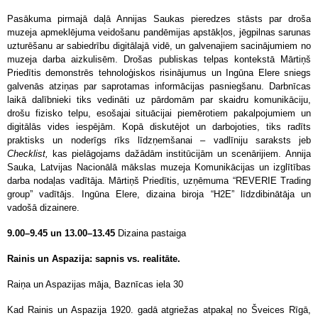
Pasākuma pirmajā daļā Annijas Saukas pieredzes stāsts par droša
muzeja apmeklējuma veidošanu pandēmijas apstākļos, jēgpilnas sarunas
uzturēšanu ar sabiedrību digitālajā vidē, un galvenajiem sacinājumiem no
muzeja darba aizkulisēm. Drošas publiskas telpas kontekstā Mārtiņš
Priedītis demonstrēs tehnoloģiskos risinājumus un Ingūna Elere sniegs
galvenās atziņas par saprotamas informācijas pasniegšanu.
Darbnīcas
laikā dalībnieki tiks vedināti uz pārdomām par skaidru komunikāciju,
drošu fizisko telpu, esošajai situācijai piemērotiem pakalpojumiem un
digitālās vides iespējām. Kopā diskutējot un darbojoties, tiks radīts
praktisks un noderīgs rīks līdzņemšanai – vadlīniju saraksts jeb
Checklist,
kas pielāgojams dažādām institūcijām un scenārijiem.
Annija
Sauka, Latvijas Nacionālā mākslas muzeja Komunikācijas un izglītības
darba nodaļas vadītāja. Mārtiņš Priedītis, uzņēmuma “REVERIE Trading
group” vadītājs. Ingūna Elere, dizaina biroja “H2E” līdzdibinātāja un
vadošā dizainere.
9.00–9.45 un 13.00–13.45
Dizaina pastaiga
Rainis un Aspazija: sapnis vs. realitāte.
Raiņa un Aspazijas māja, Baznīcas iela 30
Kad Rainis un Aspazija 1920. gadā atgriežas atpakaļ no Šveices Rīgā,