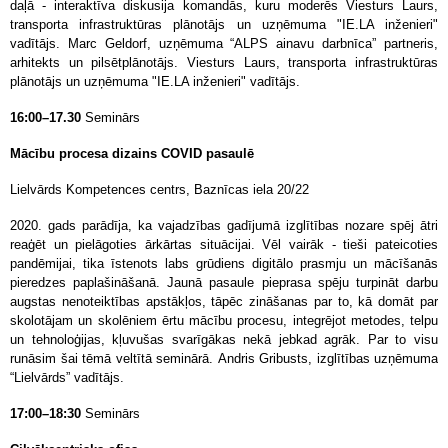
daļā - i
nteraktīva diskusija komandās, kuru moderēs Viesturs Laurs,
transporta infrastruktūras plānotājs un uzņēmuma "IE.LA inženieri"
vadītājs.
Marc Geldorf, uzņēmuma “ALPS ainavu darbnīca” partneris,
arhitekts un pilsētplānotājs. Viesturs Laurs, transporta infrastruktūras
plānotājs un uzņēmuma "IE.LA inženieri" vadītājs.
16:00–17.30
Seminārs
Mācību procesa dizains COVID pasaulē
Lielvārds Kompetences centrs, Baznīcas iela 20/22
2020. gads parādīja, ka vajadzības gadījumā izglītības nozare spēj ātri
reaģēt un pielāgoties ārkārtas situācijai. Vēl vairāk - tieši pateicoties
pandēmijai, tika īstenots labs grūdiens digitālo prasmju un mācīšanās
pieredzes paplašināšanā. Jaunā pasaule pieprasa spēju turpināt darbu
augstas nenoteiktības apstākļos, tāpēc zināšanas par to, kā domāt par
skolotājam un skolēniem ērtu mācību procesu, integrējot metodes, telpu
un tehnoloģijas, kļuvušas svarīgākas nekā jebkad agrāk. Par to visu
runāsim šai tēmā veltītā seminārā.
Andris Gribusts, izglītības uzņēmuma
“Lielvārds” vadītājs.
17:00–18:30
Seminārs