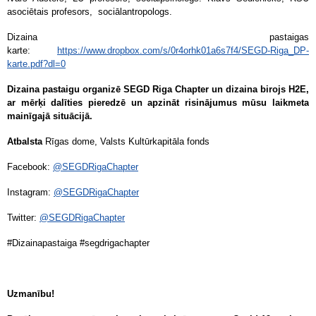
asociētais profesors, sociālantropologs.
Dizaina pastaigas
karte:
https://www.dropbox.com/s/0r4orhk01a6s7f4/SEGD-Riga_DP-
karte.pdf?dl=0
Dizaina pastaigu organizē SEGD Riga Chapter un dizaina birojs H2E,
ar mērķi dalīties pieredzē un apzināt risinājumus mūsu laikmeta
mainīgajā situācijā.
Atbalsta
Rīgas dome, Valsts Kultūrkapitāla fonds
Facebook:
@SEGDRigaChapter
Instagram:
@SEGDRigaChapter
Twitter:
@SEGDRigaChapter
#Dizainapastaiga #segdrigachapter
Uzmanību!