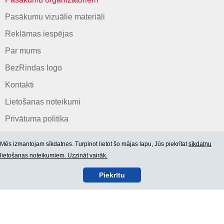
Pasākumu vizuālie materiāli
Reklāmas iespējas
Par mums
BezRindas logo
Kontakti
Lietošanas noteikumi
Privātuma politika
Mēs izmantojam sīkdatnes. Turpinot lietot šo mājas lapu, Jūs piekrītat
sīkdatņu
lietošanas noteikumiem. Uzzināt vairāk.
Piekrītu
© 2006-2026 SIA "BEZRINDAS.LV".