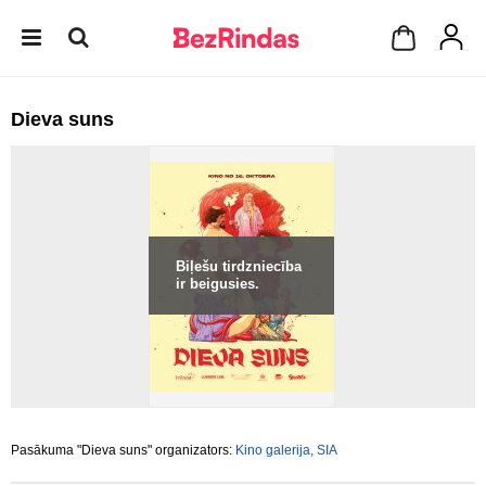
Dieva suns
Biļešu tirdzniecība
ir beigusies.
Pasākuma "Dieva suns" organizators:
Kino galerija, SIA