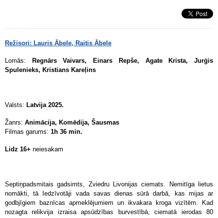
Režisori: Lauris Ābele, Raitis Ābele
Lomās:
Regnārs Vaivars, Einars Repše, Agate Krista, Jurģis
Spulenieks, Kristians Kareļins
Valsts:
Latvija 2025.
Žanrs:
Animācija, Komēdija, Šausmas
Filmas garums:
1h 36 min.
Lidz 16+
neiesakam
Septiņpadsmitais gadsimts, Zviedru Livonijas ciemats. Nemitīga lietus
nomākti, tā Iedzīvotāji vada savas dienas sūrā darbā, kas mijas ar
godbjīgiem baznīcas apmeklējumiem un ikvakara kroga vizītēm. Kad
nozagta relikvija izraisa apsūdzības burvestībā, ciematā ierodas 80