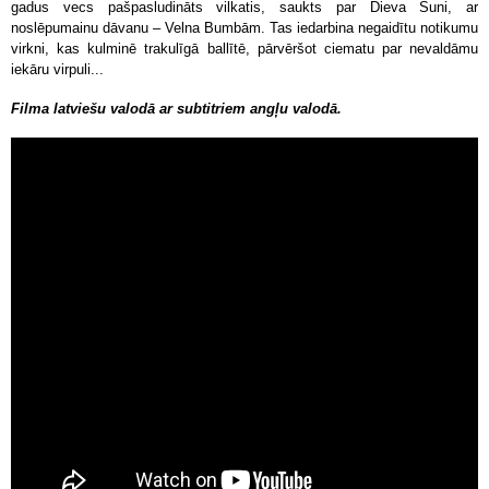
gadus vecs pašpasludināts vilkatis, saukts par Dieva Suni, ar
noslēpumainu dāvanu – Velna Bumbām. Tas iedarbina negaidītu notikumu
virkni, kas kulminē trakulīgā ballītē, pārvēršot ciematu par nevaldāmu
iekāru virpuli...
Filma latviešu valodā ar subtitriem angļu valodā.