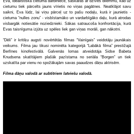
Eva, ideālistiska cietuma darbiniece, saskaras ar dzīves dilemmu, kad uz
cietumu tiek pārcelts jauns vīrietis no viņas pagātnes. Neatklājot savu
saikni, Eva lūdz, lai viņu pārceļ uz to pašu nodaļu, kurā ir jaunietis -
cietuma “nulles zonu” - visbīstamāko un vardarbīgāko daļu, kurā atrodas
visbargāk notiesātie noziedznieki. Sākas satraucoša konfrontācija, kurā
Evas taisnīguma izjūta uz spēles liek gan viņas morāli, gan nākotni.
“Dēli” ir kritiķu augsti novērtētās filmas “Vainīgais” veidotāju jaunākais
veikums. Filma jau tikusi nominēta kategorijā “Labākā filma” prestižajā
Berlīnes kinofestivālā. Galvenās lomas atveidotāja Sidse Babeta
Knudsena skatītājiem plašāk pazīstama no seriāla “Borgen” un tiek
uzskatīta par vienu no spožākajām savas paaudzes dāņu aktrisēm.
Filma dāņu valodā ar subtitriem latviešu valodā.