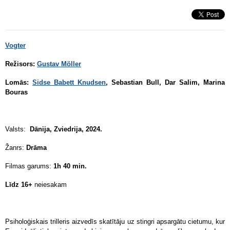
Vogter
Režisors:
Gustav Möller
Lomās:
Sidse Babett Knudsen
, Sebastian Bull, Dar Salim, Marina
Bouras
Valsts:
Dānija, Zviedrija, 2024.
Žanrs:
Drāma
Filmas garums:
1h 40 min.
Līdz 16+
neiesakam
Psiholoģiskais trilleris aizvedīs skatītāju uz stingri apsargātu cietumu, kur