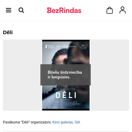
Dēli
Biļešu tirdzniecība
ir beigusies.
Pasākuma "Dēli" organizators:
Kino galerija, SIA