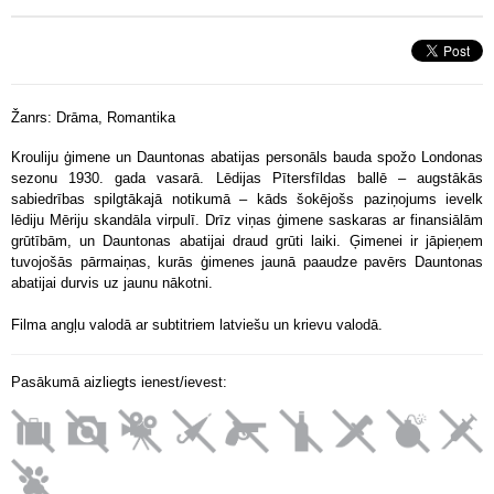
Žanrs: Drāma, Romantika
Krouliju ģimene un Dauntonas abatijas personāls bauda spožo Londonas
sezonu 1930. gada vasarā. Lēdijas Pītersfīldas ballē – augstākās
sabiedrības spilgtākajā notikumā – kāds šokējošs paziņojums ievelk
lēdiju Mēriju skandāla virpulī. Drīz viņas ģimene saskaras ar finansiālām
grūtībām, un Dauntonas abatijai draud grūti laiki. Ģimenei ir jāpieņem
tuvojošās pārmaiņas, kurās ģimenes jaunā paaudze pavērs Dauntonas
abatijai durvis uz jaunu nākotni.
Filma angļu valodā ar subtitriem latviešu un krievu valodā.
Pasākumā aizliegts ienest/ievest: