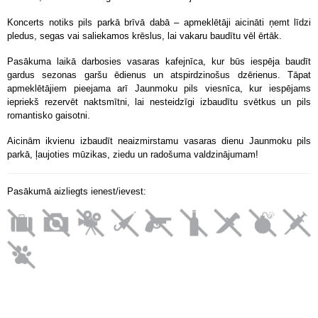
Koncerts notiks pils parkā brīvā dabā – apmeklētāji aicināti ņemt līdzi
pledus, segas vai saliekamos krēslus, lai vakaru baudītu vēl ērtāk.
Pasākuma laikā darbosies vasaras kafejnīca, kur būs iespēja baudīt
gardus sezonas garšu ēdienus un atspirdzinošus dzērienus. Tāpat
apmeklētājiem pieejama arī Jaunmoku pils viesnīca, kur iespējams
iepriekš rezervēt naktsmītni, lai nesteidzīgi izbaudītu svētkus un pils
romantisko gaisotni.
Aicinām ikvienu izbaudīt neaizmirstamu vasaras dienu Jaunmoku pils
parkā, ļaujoties mūzikas, ziedu un radošuma valdzinājumam!
Pasākumā aizliegts ienest/ievest: