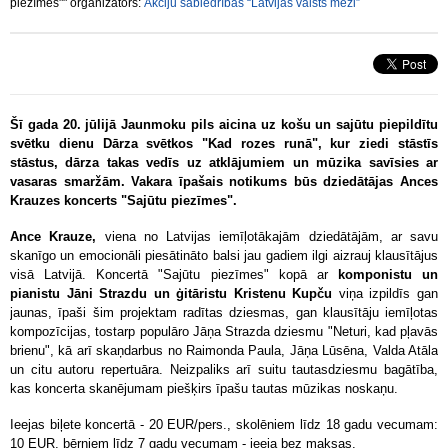
piezīmes"" organizators:
Akciju sabiedrības “Latvijas valsts meži”
Šī gada 20. jūlijā Jaunmoku pils aicina uz košu un sajūtu piepildītu
svētku dienu Dārza svētkos "Kad rozes runā", kur ziedi stāstīs
stāstus, dārza takas vedīs uz atklājumiem un mūzika savīsies ar
vasaras smaržām. Vakara īpašais notikums būs dziedātājas Ances
Krauzes koncerts "Sajūtu piezīmes".
Ance Krauze,
viena no Latvijas iemīļotākajām dziedātājām, ar savu
skanīgo un emocionāli piesātināto balsi jau gadiem ilgi aizrauj klausītājus
visā Latvijā. Koncertā "Sajūtu piezīmes" kopā ar
komponistu un
pianistu Jāni Strazdu un ģitāristu Kristenu Kupču
viņa izpildīs gan
jaunas, īpaši šim projektam radītas dziesmas, gan klausītāju iemīļotas
kompozīcijas, tostarp populāro Jāņa Strazda dziesmu "Neturi, kad pļavās
brienu", kā arī skaņdarbus no Raimonda Paula, Jāņa Lūsēna, Valda Atāla
un citu autoru repertuāra. Neizpaliks arī suitu tautasdziesmu bagātība,
kas koncerta skanējumam piešķirs īpašu tautas mūzikas noskaņu.
Ieejas biļete koncertā - 20 EUR/pers., skolēniem līdz 18 gadu vecumam:
10 EUR, bērniem līdz 7 gadu vecumam - ieeja bez maksas.