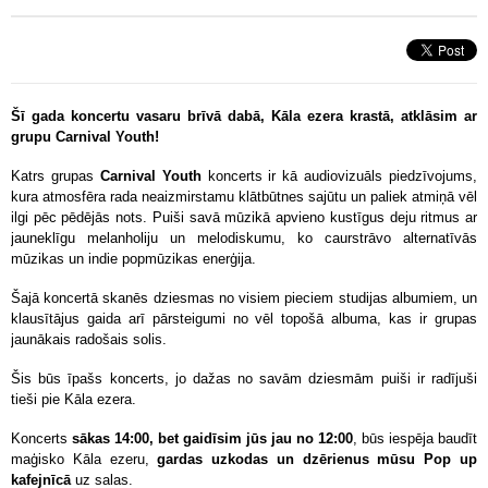
Šī gada koncertu vasaru brīvā dabā, Kāla ezera krastā, atklāsim ar
grupu Carnival Youth!
Katrs grupas
Carnival Youth
koncerts ir kā audiovizuāls piedzīvojums,
kura atmosfēra rada neaizmirstamu klātbūtnes sajūtu un paliek atmiņā vēl
ilgi pēc pēdējās nots. Puiši savā mūzikā apvieno kustīgus deju ritmus ar
jauneklīgu melanholiju un melodiskumu, ko caurstrāvo alternatīvās
mūzikas un indie popmūzikas enerģija.
Šajā koncertā skanēs dziesmas no visiem pieciem studijas albumiem, un
klausītājus gaida arī pārsteigumi no vēl topošā albuma, kas ir grupas
jaunākais radošais solis.
Šis būs īpašs koncerts, jo dažas no savām dziesmām puiši ir radījuši
tieši pie Kāla ezera.
Koncerts
sākas 14:00, bet gaidīsim jūs jau no 12:00
, būs iespēja baudīt
maģisko Kāla ezeru,
gardas uzkodas un dzērienus mūsu Pop up
kafejnīcā
uz salas.