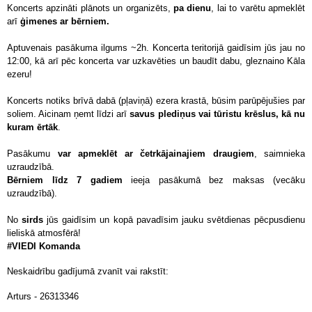
Koncerts apzināti plānots un organizēts,
pa dienu
, lai to varētu apmeklēt
arī
ģimenes ar bērniem.
Aptuvenais pasākuma ilgums ~2h. Koncerta teritorijā gaidīsim jūs jau no
12:00, kā arī pēc koncerta var uzkavēties un baudīt dabu, gleznaino Kāla
ezeru!
Koncerts notiks brīvā dabā (pļaviņā) ezera krastā, būsim parūpējušies par
soliem. Aicinam ņemt līdzi arī
savus plediņus vai tūristu krēslus, kā nu
kuram ērtāk
.
Pasākumu
var apmeklēt ar četrkājainajiem draugiem
, saimnieka
uzraudzībā.
Bērniem līdz 7 gadiem
ieeja pasākumā bez maksas (vecāku
uzraudzībā).
No
sirds
jūs gaidīsim un kopā pavadīsim jauku svētdienas pēcpusdienu
lieliskā atmosfērā!
#VIEDI Komanda
Neskaidrību gadījumā zvanīt vai rakstīt:
Arturs - 26313346