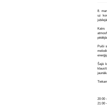
8.⁠ ⁠m
uz kon
jubilejā
Katrs
atmosf
pēdējā
Puiši 
melod
enerģij
Šajā k
klausī
jaunāk
Tiekam
20:00 
21:00