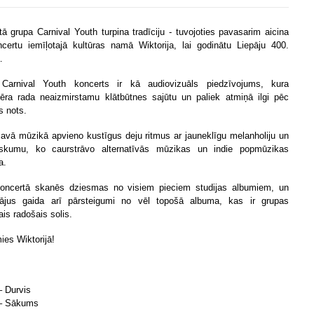
artā grupa Carnival Youth turpina tradīciju - tuvojoties pavasarim aicina
certu iemīļotajā kultūras namā Wiktorija, lai godinātu Liepāju 400.
.
 Carnival Youth koncerts ir kā audiovizuāls piedzīvojums, kura
ēra rada neaizmirstamu klātbūtnes sajūtu un paliek atmiņā ilgi pēc
s nots.
savā mūzikā apvieno kustīgus deju ritmus ar jauneklīgu melanholiju un
iskumu, ko caurstrāvo alternatīvās mūzikas un indie popmūzikas
a.
oncertā skanēs dziesmas no visiem pieciem studijas albumiem, un
tājus gaida arī pārsteigumi no vēl topošā albuma, kas ir grupas
ais radošais solis.
ies Wiktorijā!
– Durvis
 – Sākums