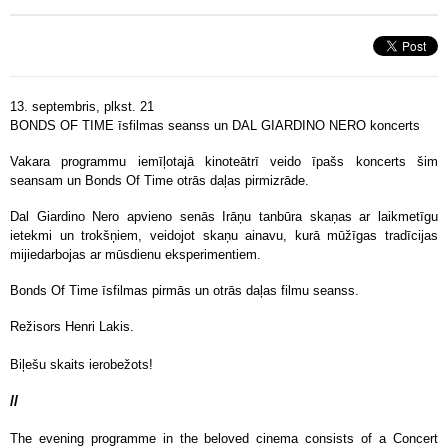
13. septembris, plkst. 21
BONDS OF TIME īsfilmas seanss un DAL GIARDINO NERO koncerts
Vakara programmu iemīļotajā kinoteātrī veido īpašs koncerts šim
seansam un Bonds Of Time otrās daļas pirmizrāde.
Dal Giardino Nero apvieno senās Irāņu tanbūra skaņas ar laikmetīgu
ietekmi un trokšņiem, veidojot skaņu ainavu, kurā mūžīgas tradīcijas
mijiedarbojas ar mūsdienu eksperimentiem.
Bonds Of Time īsfilmas pirmās un otrās daļas filmu seanss.
Režisors Henri Lakis.
Biļešu skaits ierobežots!
//
The evening programme in the beloved cinema consists of a Concert