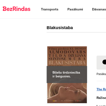
Transports
Pasākumi
Dāvanas
Blakusistaba
Biļešu tirdzniecība
Pasāku
ir beigusies.
The R
Režis