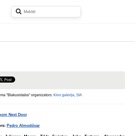
ma "Blakusistaba" organizators:
Kino galerija, SIA
oom Next Door
ors:
Pedro Almodóvar