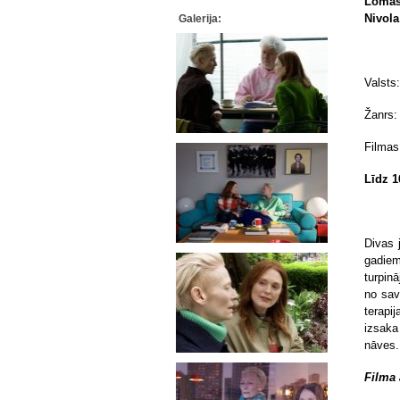
Lomās
Nivola
Galerija:
Valsts:
Žanrs:
Filmas
Līdz 1
Divas 
gadiem
turpin
no sav
terapi
izsaka
nāves.
Filma 