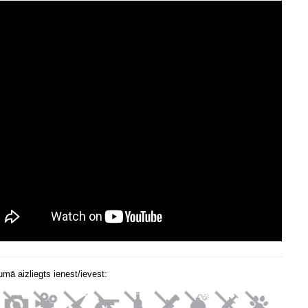
mā aizliegts ienest/ievest: