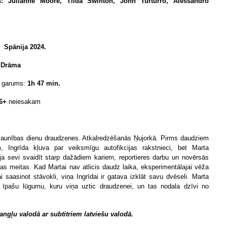
: Julianne Moore, Tilda Swinton, John Turturro, Alessandro
Spān
ija 2024.
Drāma
 garums:
1h 47 min.
6+
neiesakam
jaunības dienu draudzenes. Atkalredzēšanās Ņujorkā. Pirms daudziem
, Ingrīda kļuva par veiksmīgu autofikcijas rakstnieci, bet Marta
āja sevi svaidīt starp dažādiem kariem, reportieres darbu un novērsās
as meitas. Kad Martai nav atlicis daudz laika, eksperimentālajai vēža
jai saasinot stāvokli, viņa Ingrīdai ir gatava izklāt savu dvēseli. Marta
 īpašu lūgumu, kuru viņa uztic draudzenei, un tas nodala dzīvi no
angļu valodā ar subtitriem latviešu valodā.