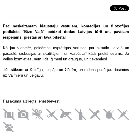
Pēc neskaitāmām klausītāju vēstulēm, komēdijas un filozofijas
podkāsts "Bize Vaļā" beidzot dodas Latvijas tūrē un, pavisam
iespējams, piestās arī tavā pilsētā!
Kā jau vienmēr, gaidāmas asprātīgas sarunas par aktuālo Latvijā un
pasaulē, diskusijas ar skatītājiem, un varbūt arī kāds priekšnesums. Ja
vēlies izsmieties, ņem līdzi ģimeni un draugus, un tiekamies!
Tūri sāksim ar Kuldīgu, Liepāju un Cēsīm, un rudens pusē jau dosimies
uz Valmieru un Jelgavu.
Pasākumā aizliegts ienest/ievest: