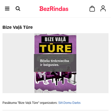
Bize Vaļā Tūre
Biļešu tirdzniecība
ir beigusies.
Pasākuma "Bize Vaļā Tūre" organizators:
SIA Domu Darbs