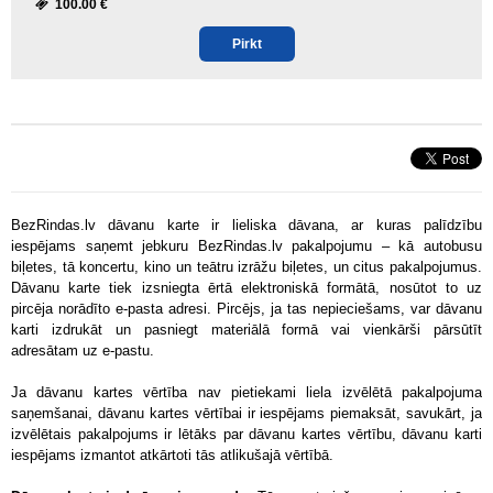
100.00 €
Pirkt
BezRindas.lv dāvanu karte ir lieliska dāvana, ar kuras palīdzību
iespējams saņemt jebkuru BezRindas.lv pakalpojumu – kā autobusu
biļetes, tā koncertu, kino un teātru izrāžu biļetes, un citus pakalpojumus.
Dāvanu karte tiek izsniegta ērtā elektroniskā formātā, nosūtot to uz
pircēja norādīto e-pasta adresi. Pircējs, ja tas nepieciešams, var dāvanu
karti izdrukāt un pasniegt materiālā formā vai vienkārši pārsūtīt
adresātam uz e-pastu.
Ja dāvanu kartes vērtība nav pietiekami liela izvēlētā pakalpojuma
saņemšanai, dāvanu kartes vērtībai ir iespējams piemaksāt, savukārt, ja
izvēlētais pakalpojums ir lētāks par dāvanu kartes vērtību, dāvanu karti
iespējams izmantot atkārtoti tās atlikušajā vērtībā.