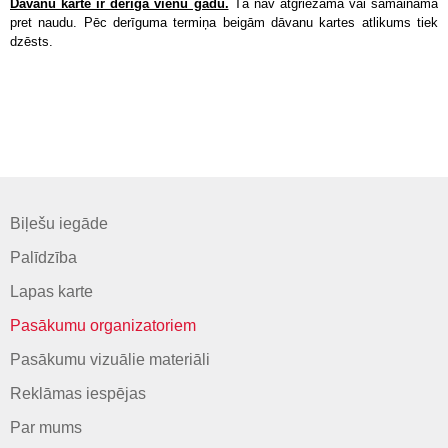
Dāvanu karte ir derīga vienu gadu.
Tā nav atgriežama vai samaināma
pret naudu. Pēc derīguma termiņa beigām dāvanu kartes atlikums tiek
dzēsts.
Biļešu iegāde
Palīdzība
Lapas karte
Pasākumu organizatoriem
Pasākumu vizuālie materiāli
Reklāmas iespējas
Par mums