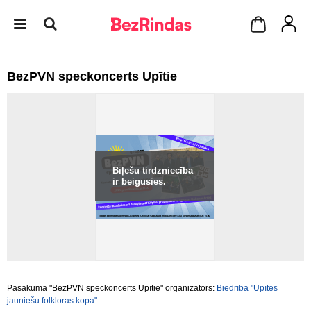
BezPVN speckoncerts Upītie
Biļešu tirdzniecība
ir beigusies.
Pasākuma "BezPVN speckoncerts Upītie" organizators:
Biedrība "Upītes
jauniešu folkloras kopa"