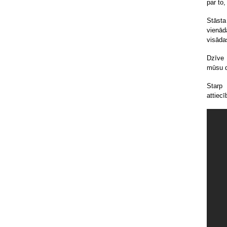
par to,
Stāsta
vienād
visāda
Dzīve 
mūsu d
Starp 
attiec