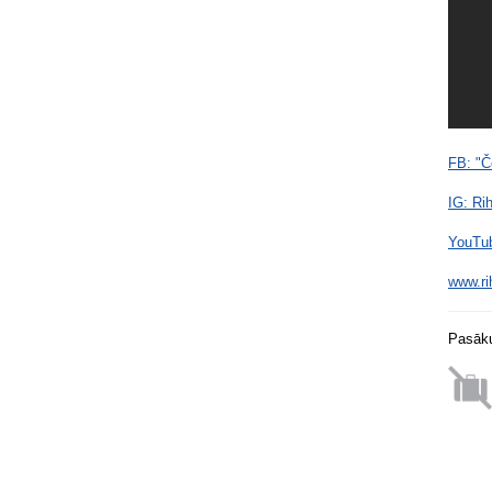
FB: "Č
IG: Ri
YouTub
www.ri
Pasāku