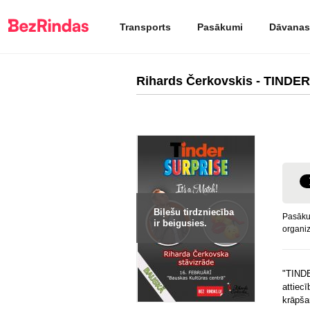
Transports
Pasākumi
Dāvanas
Rihards Čerkovskis - TIND
Biļešu tirdzniecība
Pasāku
ir beigusies.
organiz
"TIND
attie
krāpša