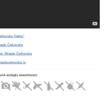
erkovska Teātris"
hards Čerkovskis
e: Rihards Čerkovskis
hardscerkovskis.lv
mā aizliegts ienest/ievest: