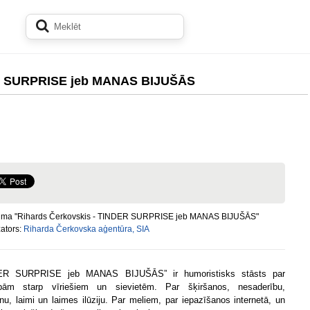
ER SURPRISE jeb MANAS BIJUŠĀS
ma "Rihards Čerkovskis - TINDER SURPRISE jeb MANAS BIJUŠĀS"
ators:
Riharda Čerkovska aģentūra, SIA
ER SURPRISE jeb MANAS BIJUŠĀS” ir humoristisks stāsts par
cībām starp vīriešiem un sievietēm. Par šķiršanos, nesaderību,
nu, laimi un laimes ilūziju. Par meliem, par iepazīšanos internetā, un