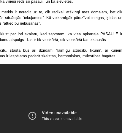
 kā vīrieši redz šo pasauli, un kā sievietes.
 mērķis ir norādīt uz to, cik radikāli atšķirīgi mēs domājam, bet cik
ās situācijās “iekuļamies”. Kā veiksmīgāk pārdzīvot intrigas, ķildas un
s “attiecību nebūšanas”.
kļūst par ļoti skaistu, kad saprotam, ka visa apkārtējā PASAULE ir
omu atspulgs. Tas ir tik vienkārši, cik vienkārši tas izklausās.
citu, stāstā būs arī dzirdami “laimīgu attiecību likumi”, ar kuriem
ības ir iespējams padarīt skaistas, harmoniskas, mīlestības bagātas.