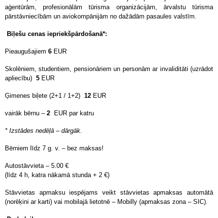
aģentūrām, profesionālām tūrisma organizācijām, ārvalstu tūrisma
pārstāvniecībām un aviokompānijām no dažādām pasaules valstīm.
Biļešu cenas iepriekšpārdošanā*:
Pieaugušajiem
6
EUR
Skolēniem, studentiem, pensionāriem un personām ar invaliditāti (uzrādot
apliecību)
5
EUR
Ģimenes biļete (2+1 / 1+2)
12
EUR
vairāk bērnu –
2
EUR par katru
* Izstādes nedēļā – dārgāk.
Bērniem līdz 7 g. v. – bez maksas!
Autostāvvieta – 5.00 €
(līdz 4 h, katra nākamā stunda + 2 €)
Stāvvietas apmaksu iespējams veikt stāvvietas apmaksas automātā
(norēķini ar karti) vai mobilajā lietotnē – Mobilly (apmaksas zona – SIC).