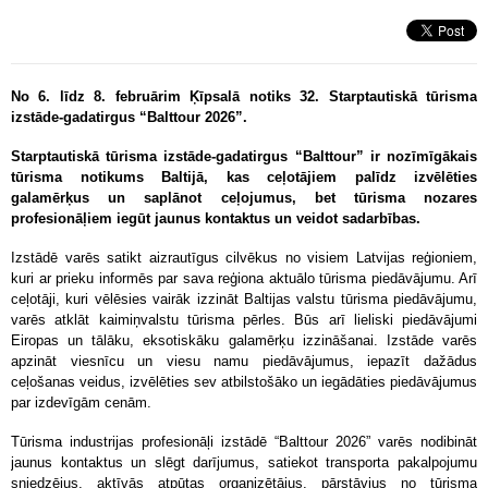
No 6. līdz 8. februārim Ķīpsalā notiks 32. Starptautiskā tūrisma
izstāde-gadatirgus “Balttour 2026”.
Starptautiskā tūrisma izstāde-gadatirgus “Balttour” ir nozīmīgākais
tūrisma notikums Baltijā, kas ceļotājiem palīdz izvēlēties
galamērķus un saplānot ceļojumus, bet tūrisma nozares
profesionāļiem iegūt jaunus kontaktus un veidot sadarbības.
Izstādē varēs satikt aizrautīgus cilvēkus no visiem Latvijas reģioniem,
kuri ar prieku informēs par sava reģiona aktuālo tūrisma piedāvājumu. Arī
ceļotāji, kuri vēlēsies vairāk izzināt Baltijas valstu tūrisma piedāvājumu,
varēs atklāt kaimiņvalstu tūrisma pērles. Būs arī lieliski piedāvājumi
Eiropas un tālāku, eksotiskāku galamērķu izzināšanai. Izstāde varēs
apzināt viesnīcu un viesu namu piedāvājumus, iepazīt dažādus
ceļošanas veidus, izvēlēties sev atbilstošāko un iegādāties piedāvājumus
par izdevīgām cenām.
Tūrisma industrijas profesionāļi izstādē “Balttour 2026”
varēs nodibināt
jaunus kontaktus un slēgt darījumus, satiekot transporta pakalpojumu
sniedzējus, aktīvās atpūtas organizētājus, pārstāvjus no tūrisma