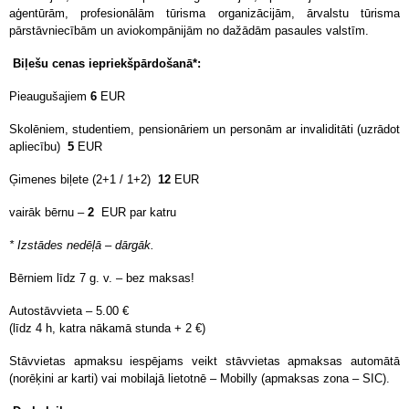
aģentūrām, profesionālām tūrisma organizācijām, ārvalstu tūrisma
pārstāvniecībām un aviokompānijām no dažādām pasaules valstīm.
Biļešu cenas iepriekšpārdošanā*:
Pieaugušajiem
6
EUR
Skolēniem, studentiem, pensionāriem un personām ar invaliditāti (uzrādot
apliecību)
5
EUR
Ģimenes biļete (2+1 / 1+2)
12
EUR
vairāk bērnu –
2
EUR par katru
* Izstādes nedēļā – dārgāk.
Bērniem līdz 7 g. v. – bez maksas!
Autostāvvieta – 5.00 €
(līdz 4 h, katra nākamā stunda + 2 €)
Stāvvietas apmaksu iespējams veikt stāvvietas apmaksas automātā
(norēķini ar karti) vai mobilajā lietotnē – Mobilly (apmaksas zona – SIC).