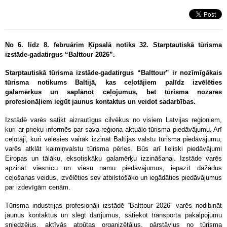
No 6. līdz 8. februārim Ķīpsalā notiks 32. Starptautiskā tūrisma
izstāde-gadatirgus “Balttour 2026”.
Starptautiskā tūrisma izstāde-gadatirgus “Balttour” ir nozīmīgākais
tūrisma notikums Baltijā, kas ceļotājiem palīdz izvēlēties
galamērķus un saplānot ceļojumus, bet tūrisma nozares
profesionāļiem iegūt jaunus kontaktus un veidot sadarbības.
Izstādē varēs satikt aizrautīgus cilvēkus no visiem Latvijas reģioniem,
kuri ar prieku informēs par sava reģiona aktuālo tūrisma piedāvājumu. Arī
ceļotāji, kuri vēlēsies vairāk izzināt Baltijas valstu tūrisma piedāvājumu,
varēs atklāt kaimiņvalstu tūrisma pērles. Būs arī lieliski piedāvājumi
Eiropas un tālāku, eksotiskāku galamērķu izzināšanai. Izstāde varēs
apzināt viesnīcu un viesu namu piedāvājumus, iepazīt dažādus
ceļošanas veidus, izvēlēties sev atbilstošāko un iegādāties piedāvājumus
par izdevīgām cenām.
Tūrisma industrijas profesionāļi izstādē “Balttour 2026”
varēs nodibināt
jaunus kontaktus un slēgt darījumus, satiekot transporta pakalpojumu
sniedzējus, aktīvās atpūtas organizētājus, pārstāvjus no tūrisma