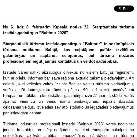
No 6. līdz 8. februārim Ķīpsalā notiks 32. Starptautiskā tūrisma
izstāde-gadatirgus “Balttour 2026”.
Starptautiskā tūrisma izstāde-gadatirgus “Balttour” ir nozīmīgākais
tūrisma notikums Baltijā, kas ceļotājiem palīdz izvēlēties
galamērķus un saplānot ceļojumus, bet tūrisma nozares
profesionāļiem iegūt jaunus kontaktus un veidot sadarbības.
Izstādē varēs satikt aizrautīgus cilvēkus no visiem Latvijas reģioniem,
kuri ar prieku informēs par sava reģiona aktuālo tūrisma piedāvājumu. Arī
ceļotāji, kuri vēlēsies vairāk izzināt Baltijas valstu tūrisma piedāvājumu,
varēs atklāt kaimiņvalstu tūrisma pērles. Būs arī lieliski piedāvājumi
Eiropas un tālāku, eksotiskāku galamērķu izzināšanai. Izstāde varēs
apzināt viesnīcu un viesu namu piedāvājumus, iepazīt dažādus
ceļošanas veidus, izvēlēties sev atbilstošāko un iegādāties piedāvājumus
par izdevīgām cenām.
Tūrisma industrijas profesionāļi izstādē “Balttour 2026” varēs nodibināt
jaunus kontaktus un slēgt darījumus, satiekot transporta pakalpojumu
sniedzējus, aktīvās atpūtas organizētājus, pārstāvjus no tūrisma