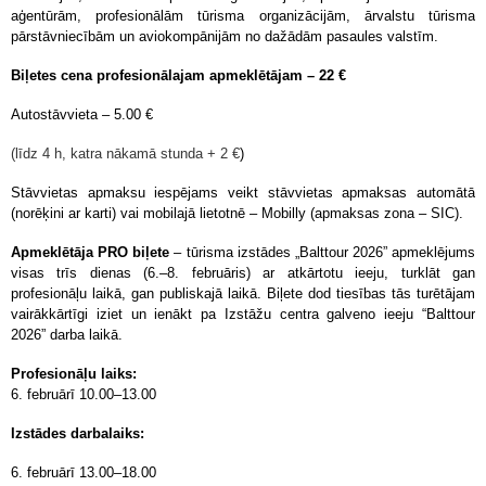
aģentūrām, profesionālām tūrisma organizācijām, ārvalstu tūrisma
pārstāvniecībām un aviokompānijām no dažādām pasaules valstīm.
Biļetes cena profesionālajam apmeklētājam – 22
€
Autostāvvieta – 5.00 €
(līdz 4 h, katra nākamā stunda + 2 €
)
Stāvvietas apmaksu iespējams veikt stāvvietas apmaksas automātā
(norēķini ar karti) vai mobilajā lietotnē – Mobilly (apmaksas zona – SIC).
Apmeklētāja PRO biļete
– tūrisma izstādes „Balttour 2026” apmeklējums
visas trīs dienas (6.–8. februāris) ar atkārtotu ieeju, turklāt gan
profesionāļu laikā, gan publiskajā laikā. Biļete dod tiesības tās turētājam
vairākkārtīgi iziet un ienākt pa Izstāžu centra galveno ieeju “Balttour
2026” darba laikā.
Profesionāļu laiks:
6.
februārī
10.00–13.00
Izstādes darbalaiks:
6. februārī 13.00–18.00