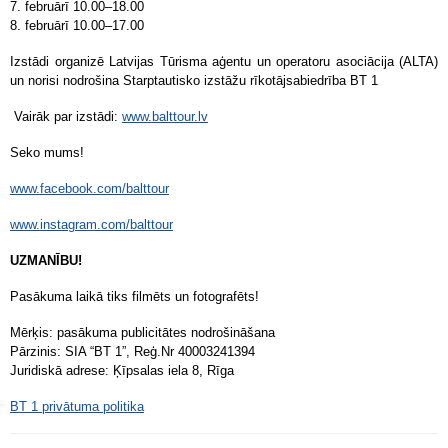
7. februārī 10.00–18.00
8. februārī 10.00–17.00
Izstādi organizē Latvijas Tūrisma aģentu un operatoru asociācija (ALTA)
un norisi nodrošina Starptautisko izstāžu rīkotājsabiedrība BT 1
Vairāk par izstādi:
www.balttour.lv
Seko mums!
www.facebook.com/balttour
www.instagram.com/balttour
UZMANĪBU!
Pasākuma laikā tiks filmēts un fotografēts!
Mērķis: pasākuma publicitātes nodrošināšana
Pārzinis: SIA “BT 1”, Reģ.Nr 40003241394
Juridiskā adrese: Ķīpsalas iela 8, Rīga
BT 1 privātuma politika