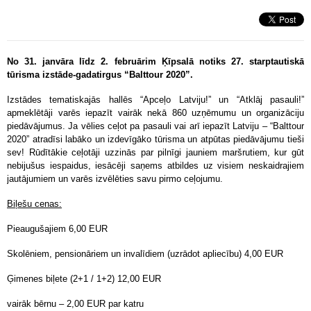
No 31. janvāra līdz 2. februārim Ķīpsalā notiks 27. starptautiskā
tūrisma izstāde-gadatirgus “Balttour 2020”.
Izstādes tematiskajās hallēs “Apceļo Latviju!” un “Atklāj pasauli!”
apmeklētāji varēs iepazīt vairāk nekā 860 uzņēmumu un organizāciju
piedāvājumus. Ja vēlies ceļot pa pasauli vai arī iepazīt Latviju – “Balttour
2020” atradīsi labāko un izdevīgāko tūrisma un atpūtas piedāvājumu tieši
sev! Rūdītākie ceļotāji uzzinās par pilnīgi jauniem maršrutiem, kur gūt
nebijušus iespaidus, iesācēji saņems atbildes uz visiem neskaidrajiem
jautājumiem un varēs izvēlēties savu pirmo ceļojumu.
Biļešu cenas:
Pieaugušajiem 6,00 EUR
Skolēniem, pensionāriem un invalīdiem (uzrādot apliecību) 4,00 EUR
Ģimenes biļete (2+1 / 1+2) 12,00 EUR
vairāk bērnu – 2,00 EUR par katru