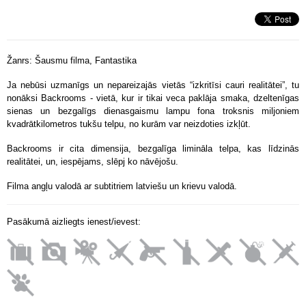
Žanrs: Šausmu filma, Fantastika
Ja nebūsi uzmanīgs un nepareizajās vietās “izkritīsi cauri realitātei”, tu
nonāksi Backrooms - vietā, kur ir tikai veca paklāja smaka, dzeltenīgas
sienas un bezgalīgs dienasgaismu lampu fona troksnis miljoniem
kvadrātkilometros tukšu telpu, no kurām var neizdoties izkļūt.
Backrooms ir cita dimensija, bezgalīga limināla telpa, kas līdzinās
realitātei, un, iespējams, slēpj ko nāvējošu.
Filma angļu valodā ar subtitriem latviešu un krievu valodā.
Pasākumā aizliegts ienest/ievest: