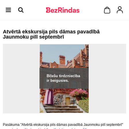
Atvērtā ekskursija pils dāmas pavadībā
Jaunmoku pilī septembrī
Biļešu tirdzniecība
ir beigusies.
Pasākuma "Atvērtā ekskursija pils dāmas pavadībā Jaunmoku pilī septembrī"