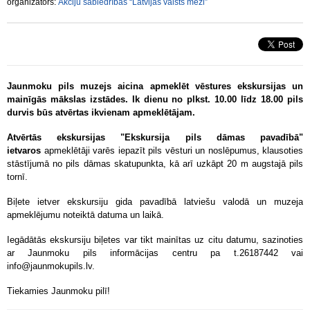
organizators:
Akciju sabiedrības “Latvijas valsts meži”
Jaunmoku pils muzejs aicina apmeklēt vēstures ekskursijas un
mainīgās mākslas izstādes. Ik dienu no plkst. 10.00 līdz 18.00 pils
durvis būs atvērtas ikvienam apmeklētājam.
Atvērtās ekskursijas "Ekskursija pils dāmas pavadībā"
ietvaros
apmeklētāji varēs iepazīt pils vēsturi un noslēpumus, klausoties
stāstījumā no pils dāmas skatupunkta, kā arī uzkāpt 20 m augstajā pils
tornī.
Biļete ietver ekskursiju gida pavadībā latviešu valodā un muzeja
apmeklējumu noteiktā datuma un laikā.
Iegādātās ekskursiju biļetes var tikt mainītas uz citu datumu, sazinoties
ar Jaunmoku pils informācijas centru pa t.26187442 vai
info@jaunmokupils.lv.
Tiekamies Jaunmoku pilī!