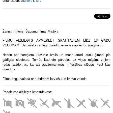
organizators:
Stalkers K SIA
Žanrs:
Trilleris, Šausmu filma, Mistika
FILMU AIZLIEGTS APMEKLĒT SKATĪTĀJIEM LĪDZ 18 GADU
VECUMAM! Darbinieki var lūgt uzrādīt personas apliecību (oriģinālu).
Nesen par bāreņiem kļuvušie brālis un māsa atrod jaunu ģimeni pie
gādīgas sievietes. Tomēr, kad viņi pārceļas uz viņas mājām, viņiem
rodas aizdomas, ka aiz audžumammas mīlestības slēpjas kaut kas
draudīgs.
Filma angļu valodā ar subtitriem latviešu un krievu valodā
Pasākumā aizliegts ienest/ievest: