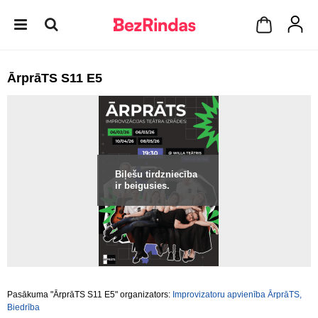
ĀrprāTS S11 E5
Biļešu tirdzniecība
ir beigusies.
Pasākuma "ĀrprāTS S11 E5" organizators:
Improvizatoru apvienība ĀrprāTS,
Biedrība