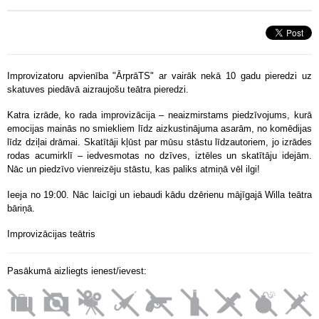
Improvizatoru apvienība "ĀrprāTS" ar vairāk nekā 10 gadu pieredzi uz
skatuves piedāvā aizraujošu teātra pieredzi.
Katra izrāde, ko rada improvizācija – neaizmirstams piedzīvojums, kurā
emocijas mainās no smiekliem līdz aizkustinājuma asarām, no komēdijas
līdz dziļai drāmai. Skatītāji kļūst par mūsu stāstu līdzautoriem, jo izrādes
rodas acumirklī – iedvesmotas no dzīves, iztēles un skatītāju idejām.
Nāc un piedzīvo vienreizēju stāstu, kas paliks atmiņā vēl ilgi!
Ieeja no 19:00. Nāc laicīgi un iebaudi kādu dzērienu mājīgajā Willa teātra
bāriņā.
Improvizācijas teātris
Pasākumā aizliegts ienest/ievest: