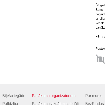
Šī gad
Šona B
negaid
ar oli
vecāku
panākt
Filma 
Pasāku
Biļešu iegāde
Pasākumu organizatoriem
Par mums
Palīdzība
Pasākumu vizuālie materiāli
BezRindas 