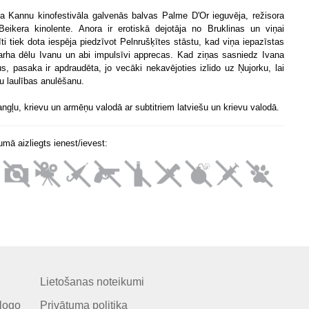
a Kannu kinofestivāla galvenās balvas Palme D'Or ieguvēja, režisora
eikera kinolente. Anora ir erotiskā dejotāja no Bruklinas un viņai
īti tiek dota iespēja piedzīvot Pelnrušķītes stāstu, kad viņa iepazīstas
garha dēlu Ivanu un abi impulsīvi apprecas. Kad ziņas sasniedz Ivana
s, pasaka ir apdraudēta, jo vecāki nekavējoties izlido uz Ņujorku, lai
u laulības anulēšanu.
angļu, krievu un armēņu valodā ar subtitriem latviešu un krievu valodā.
mā aizliegts ienest/ievest:
Lietošanas noteikumi
logo
Privātuma politika