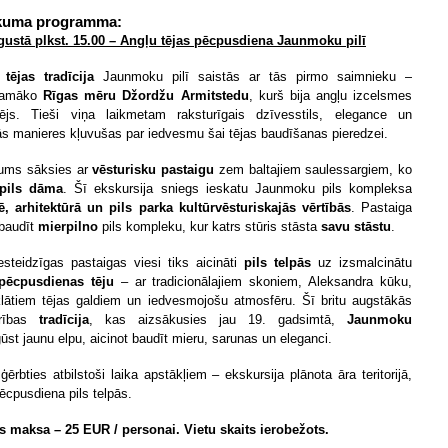
kuma programma:
gustā plkst. 15.00 – Angļu tējas pēcpusdiena Jaunmoku pilī
tējas tradīcija
Jaunmoku pilī saistās ar tās pirmo saimnieku –
jamāko
Rīgas mēru
Džordžu Armitstedu
, kurš bija angļu izcelsmes
js. Tieši viņa laikmetam raksturīgais dzīvesstils, elegance un
kās manieres kļuvušas par iedvesmu šai tējas baudīšanas pieredzei.
ums sāksies ar
vēsturisku pastaigu
zem baltajiem saulessargiem, ko
pils dāma
. Šī ekskursija sniegs ieskatu Jaunmoku pils kompleksa
ē, arhitektūrā un pils parka kultūrvēsturiskajās vērtībās
. Pastaiga
zbaudīt
mierpilno
pils kompleku, kur katrs stūris stāsta
savu stāstu
.
steidzīgas pastaigas viesi tiks aicināti
pils telpās
uz izsmalcinātu
pēcpusdienas tēju
– ar tradicionālajiem skoniem, Aleksandra kūku,
klātiem tējas galdiem un iedvesmojošu atmosfēru. Šī britu augstākās
rības
tradīcija
, kas aizsākusies jau 19. gadsimtā,
Jaunmoku
ūst jaunu elpu, aicinot baudīt mieru, sarunas un eleganci.
ģērbties atbilstoši laika apstākļiem – ekskursija plānota āra teritorijā,
pēcpusdiena pils telpās.
s maksa – 25 EUR / personai. Vietu skaits ierobežots.