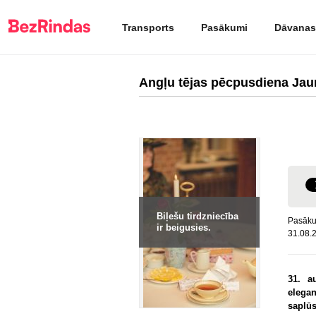
Transports
Pasākumi
Dāvanas
Angļu tējas pēcpusdiena Jaun
Biļešu tirdzniecība
Pasāku
ir beigusies.
31.08.2
31. a
elegan
saplūs