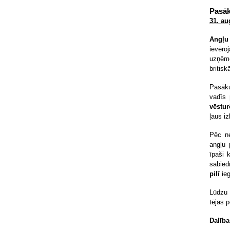
Pasā
31. au
Angļu 
ievēro
uzņēmē
britis
Pasāk
vadīs
vēstur
ļaus i
Pēc ne
angļu
īpaši 
sabied
pilī
ieg
Lūdzu 
tējas 
Dalība