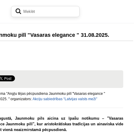
moku pilī "Vasaras elegance " 31.08.2025.
ma "Angļu tējas pēcpusdiena Jaunmoku pilī "Vasaras elegance "
025. " organizators:
Akciju sabiedrības “Latvijas valsts meži”
ugustā, Jaunmoku pils aicina uz īpašu notikumu – "Vasaras
ce Jaunmoku pilī", kur aristokrātiskas tradīcijas un ainaviska vide
t vienā neaizmirstamā pēcpusdienā.