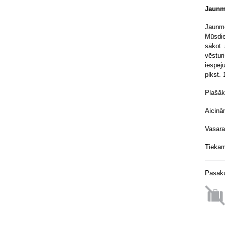
Jaunmo
Jaunm
Mūsdie
sākot 
vēstur
iespēj
plkst.
Plašāk
Aicinām
Vasara
Tiekam
Pasāku