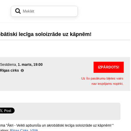
obātiski lecīga soloizrāde uz kāpnēm!
Sestdiena,
1. marts, 19:00
IZPĀRDOTS!
Rīgas cirks
Uz šo pasākumu biļetes vairs
nav iespējams nopirkt.
a "Ákri - Veikli apburoša un akrobātiski lecīga soloizrāde uz kāpnēm! "
ators:
Rīgas Cirks, VSIA