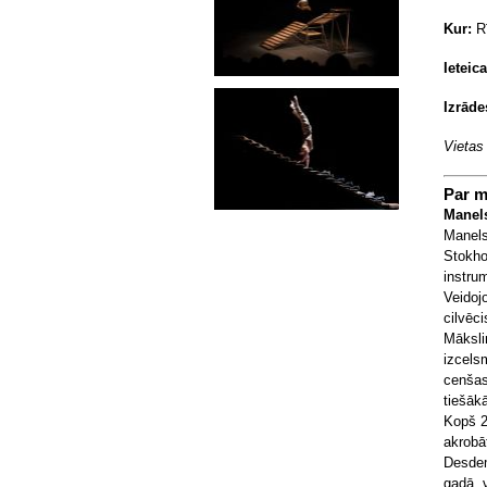
Kur:
Rī
Ieteic
Izrāde
Vietas
Par m
Manel
Manel
Stokho
instru
Veidojo
cilvēc
Māksli
izcels
cenšas
tiešāk
Kopš 2
akrobā
Desdem
gadā v