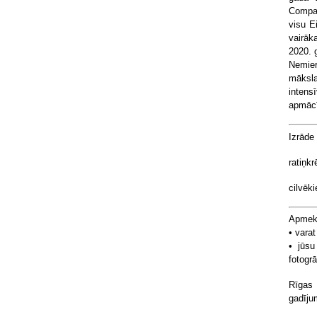
Compan
visu Ei
vairāk
2020. 
Nemier
māksla
inten
apmāc
Izrāde
ratiņkr
cilvēk
Apmekl
• varat
• jūsu
fotogrā
Rīgas
gadīju