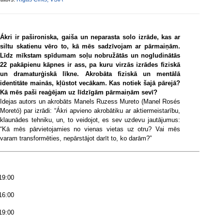
Ákri ir pašironiska, gaiša un neparasta solo izrāde, kas ar
siltu skatienu vēro to, kā mēs sadzīvojam ar pārmaiņām.
Līdz mīkstam spīdumam soļu nobružātās un nogludinātās
22 pakāpienu kāpnes ir ass, pa kuru virzās izrādes fiziskā
un dramaturģiskā līkne. Akrobāta fiziskā un mentālā
identitāte mainās, kļūstot vecākam. Kas notiek šajā pārejā?
Kā mēs paši reaģējam uz līdzīgām pārmaiņām sevī?
Idejas autors un akrobāts Manels Ruzess Mureto (Manel Rosés
Moretó) par izrādi: “Ákri apvieno akrobātiku ar aktiermeistarību,
klaunādes tehniku, un, to veidojot, es sev uzdevu jautājumus:
“Kā mēs pārvietojamies no vienas vietas uz otru? Vai mēs
varam transformēties, nepārstājot darīt to, ko darām?”
 19:00
 16:00
 19:00