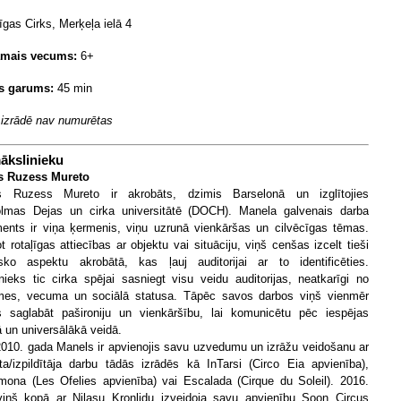
gas Cirks, Merķeļa ielā 4
amais vecums:
6+
s garums:
45 min
 izrādē nav numurētas
ākslinieku
s Ruzess Mureto
s Ruzess Mureto ir akrobāts, dzimis Barselonā un izglītojies
lmas Dejas un cirka universitātē (DOCH). Manela galvenais darba
ments ir viņa ķermenis, viņu uzrunā vienkāršas un cilvēcīgas tēmas.
t rotaļīgas attiecības ar objektu vai situāciju, viņš cenšas izcelt tieši
isko aspektu akrobātā, kas ļauj auditorijai ar to identificēties.
nieks tic cirka spējai sasniegt visu veidu auditorijas, neatkarīgi no
mes, vecuma un sociālā statusa. Tāpēc savos darbos viņš vienmēr
 saglabāt pašironiju un vienkāršību, lai komunicētu pēc iespējas
ā un universālākā veidā.
010. gada Manels ir apvienojis savu uzvedumu un izrāžu veidošanu ar
ta/izpildītāja darbu tādās izrādēs kā InTarsi (Circo Eia apvienība),
ona (Les Ofelies apvienība) vai Escalada (Cirque du Soleil). 2016.
iņš kopā ar Nilasu Kronlidu izveidoja savu apvienību Soon Circus