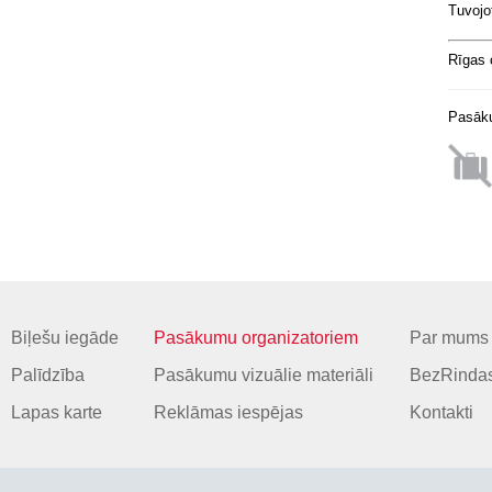
Tuvojo
Rīgas 
Pasāku
Biļešu iegāde
Pasākumu organizatoriem
Par mums
Palīdzība
Pasākumu vizuālie materiāli
BezRindas
Lapas karte
Reklāmas iespējas
Kontakti