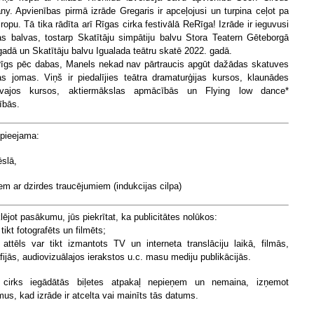
y. Apvienības pirmā izrāde Gregaris ir apceļojusi un turpina ceļot pa
ropu. Tā tika rādīta arī Rīgas cirka festivālā
ReRīga!
Izrāde ir ieguvusi
as balvas, tostarp Skatītāju simpātiju balvu Stora Teatern Gēteborgā
gadā un Skatītāju balvu Igualada teātru skatē 2022. gadā.
īgs pēc dabas, Manels nekad nav pārtraucis apgūt dažādas skatuves
s jomas. Viņš ir piedalījies teātra dramaturģijas kursos, klaunādes
sīvajos kursos, aktiermākslas apmācībās un Flying low dance*
ībās.
 pieejama:
ēslā,
iem ar dzirdes traucējumiem (indukcijas cilpa)
ējot pasākumu, jūs piekrītat, ka publicitātes nolūkos:
 tikt fotografēts un filmēts;
 attēls var tikt izmantots TV un interneta translāciju laikā, filmās,
fijās, audiovizuālajos ierakstos u.c. masu mediju publikācijās.
 cirks iegādātās biļetes atpakaļ nepieņem un nemaina, izņemot
mus, kad izrāde ir atcelta vai mainīts tās datums.