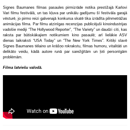
Signes Baumanes filmas pasaules pirmizrāde notika prestižajā Karlovi
Vari filmu festivālā, un tas kļuva par unikālu gadījumu šī festivāla garajā
vēsturē, jo pirmo reizi galvenajā konkursa skatē tika izrādīta pilnmetrāžas
animācijas filma. Par filmu atzinīgas recenzijas publicējuši kinoindustrijas
vadošie mediji “The Hollywood Reporter”, “The Variety” un daudzi citi, kas
raksta par būtiskākajiem notikumiem kino pasaulē; arī lielākie ASV
dienas laikraksti “USA Today” un “The New York Times”. Kritiķi slavē
Signes Baumanes tēlaino un krāšņo rokrakstu, filmas humoru, vitalitāti un
delikāto veidu, kādā autore runā par sarežģītām un ļoti personīgām
problēmām.
Filma latviešu valodā.