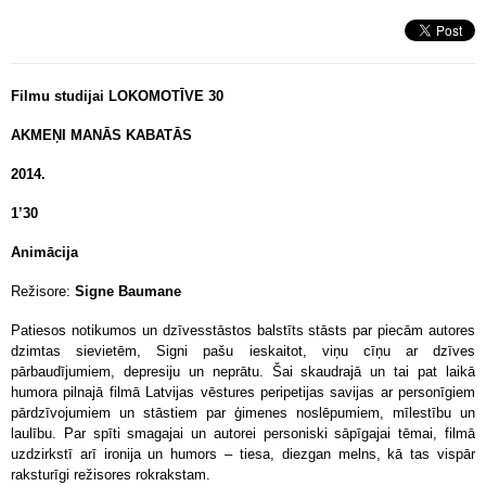
Filmu studijai LOKOMOTĪVE 30
AKMEŅI MANĀS KABATĀS
2014.
1’30
Animācija
Režisore:
Signe Baumane
Patiesos notikumos un dzīvesstāstos balstīts stāsts par piecām autores
dzimtas sievietēm, Signi pašu ieskaitot, viņu cīņu ar dzīves
pārbaudījumiem, depresiju un neprātu. Šai skaudrajā un tai pat laikā
humora pilnajā filmā Latvijas vēstures peripetijas savijas ar personīgiem
pārdzīvojumiem un stāstiem par ģimenes noslēpumiem, mīlestību un
laulību. Par spīti smagajai un autorei personiski sāpīgajai tēmai, filmā
uzdzirkstī arī ironija un humors – tiesa, diezgan melns, kā tas vispār
raksturīgi režisores rokrakstam.