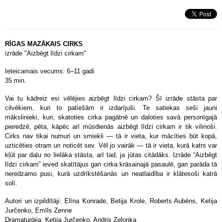
RĪGAS MAZĀKAIS CIRKS
izrāde "Aizbēgt līdzi cirkam"
Ieteicamais vecums: 6–11 gadi
35 min.
Vai tu kādreiz esi vēlējies aizbēgt līdzi cirkam? Šī izrāde stāsta par
cilvēkiem, kuri to patiešām ir izdarījuši. Te satiekas seši jauni
mākslinieki, kuri, skatoties cirka pagātnē un daloties savā personīgajā
pieredzē, pēta, kāpēc arī mūsdienās aizbēgt līdzi cirkam ir tik vilinoši.
Cirks nav tikai numuri un smiekli — tā ir vieta, kur mācīties būt kopā,
uzticēties otram un noticēt sev. Vēl jo vairāk — tā ir vieta, kurā katrs var
kļūt par daļu no lielāka stāsta, arī tad, ja jūtas citādāks. Izrāde “Aizbēgt
līdzi cirkam” ieved skatītājus gan cirka krāsainajā pasaulē, gan parāda tā
neredzamo pusi, kurā uzdrīkstēšanās un neatlaidība ir klātesoši katrā
solī.
Autori un izpildītāji: Elīna Konrade, Betija Krole, Roberts Aubēns, Ketija
Jurčenko, Emīls Zenne
Dramaturģija: Ketija Jurčenko, Andris Zeļonka