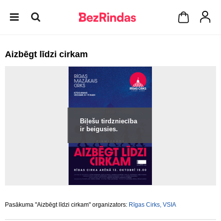
Aizbēgt līdzi cirkam
Biļešu tirdzniecība
ir beigusies.
Pasākuma "Aizbēgt līdzi cirkam" organizators:
Rīgas Cirks, VSIA