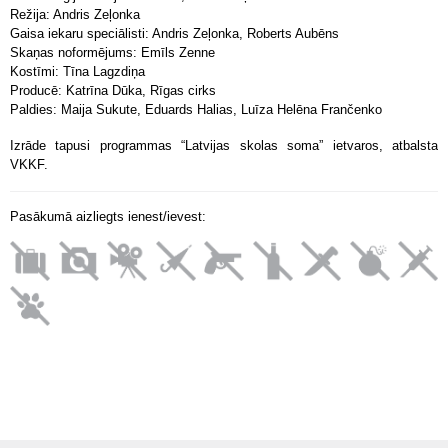
Režija: Andris Zeļonka
Gaisa iekaru speciālisti: Andris Zeļonka, Roberts Aubēns
Skaņas noformējums: Emīls Zenne
Kostīmi: Tīna Lagzdiņa
Producē: Katrīna Dūka, Rīgas cirks
Paldies: Maija Sukute, Eduards Halias, Luīza Helēna Frančenko
Izrāde tapusi programmas “Latvijas skolas soma” ietvaros, atbalsta
VKKF.
Pasākumā aizliegts ienest/ievest: