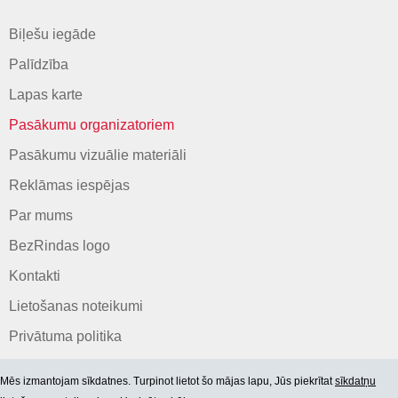
Biļešu iegāde
Palīdzība
Lapas karte
Pasākumu organizatoriem
Pasākumu vizuālie materiāli
Reklāmas iespējas
Par mums
BezRindas logo
Kontakti
Lietošanas noteikumi
Privātuma politika
Mēs izmantojam sīkdatnes. Turpinot lietot šo mājas lapu, Jūs piekrītat
sīkdatņu