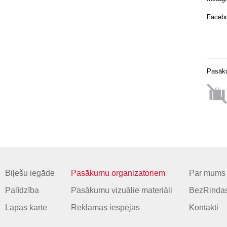
Faceb
Pasāku
Biļešu iegāde
Pasākumu organizatoriem
Par mums
Palīdzība
Pasākumu vizuālie materiāli
BezRindas
Lapas karte
Reklāmas iespējas
Kontakti