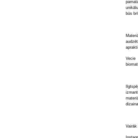
pamata
unikālu
būs br
Materiā
audzēt
aprakt
Vecie 
biomate
Ilgts
izman
materi
dizain
Vairāk
Instag