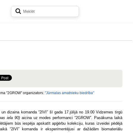
ma "2GROW" organizators:
"Jūrmalas amatnieku biedrība"
un dizaina komanda “2IVI” šī gada 17.jūlijā no 19.00 Vidzemes tirgū
bas iela 90)
aicina uz modes performanci “2GROW”. Pasākuma laikā
ētājiem būs iespēja apskatīt apģērbu kolekciju, kuras izveidei pēdējā
aikā “2IVI” komanda ir eksperimentējusi ar dažādām biomateriālu