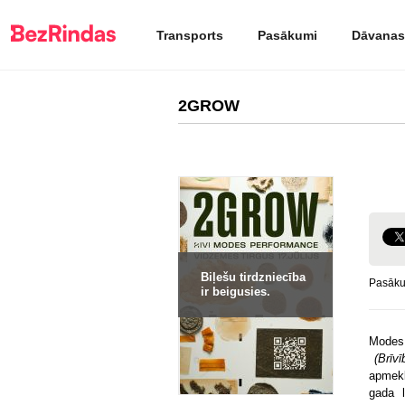
Transports
Pasākumi
Dāvanas
2GROW
Biļešu tirdzniecība
Pasāku
ir beigusies.
Modes 
(Brīvī
apmekl
gada l