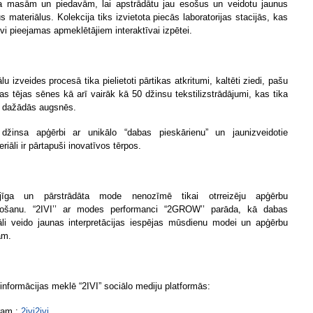
 masām un piedavām, lai apstrādātu jau esošus un veidotu jaunus
s materiālus. Kolekcija tiks izvietota piecās laboratorijas stacijās, kas
īvi pieejamas apmeklētājiem interaktīvai izpētei.
lu izveides procesā tika pielietoti pārtikas atkritumi, kaltēti ziedi, pašu
as tējas sēnes kā arī vairāk kā 50 džinsu tekstilizstrādājumi, kas tika
i dažādās augsnēs.
džinsa apģērbi ar unikālo “dabas pieskārienu” un jaunizveidotie
riāli ir pārtapuši inovatīvos tērpos.
pējīga un pārstrādāta mode nenozīmē tikai otrreizēju apģērbu
tošanu. “2IVI’’ ar modes performanci “2GROW’’ parāda, kā dabas
āli veido jaunas interpretācijas iespējas mūsdienu modei un apģērbu
am.
 informācijas meklē “2IVI” sociālo mediju platformās:
ram :
2ivi2ivi