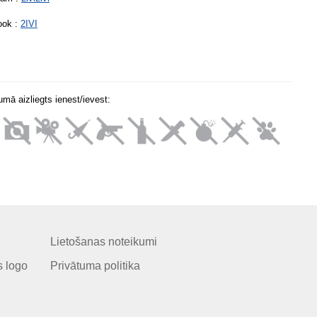
ook :
2IVI
mā aizliegts ienest/ievest:
Lietošanas noteikumi
 logo
Privātuma politika