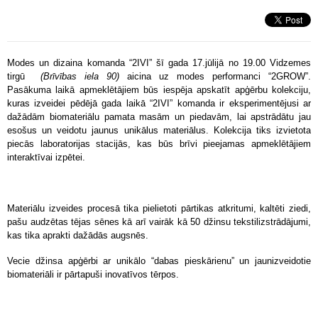
Modes un dizaina komanda “2IVI” šī gada 17.jūlijā no 19.00 Vidzemes
tirgū
(Brīvības iela 90)
aicina uz modes performanci “2GROW”.
Pasākuma laikā apmeklētājiem būs iespēja apskatīt apģērbu kolekciju,
kuras izveidei pēdējā gada laikā “2IVI” komanda ir eksperimentējusi ar
dažādām biomateriālu pamata masām un piedavām, lai apstrādātu jau
esošus un veidotu jaunus unikālus materiālus. Kolekcija tiks izvietota
piecās laboratorijas stacijās, kas būs brīvi pieejamas apmeklētājiem
interaktīvai izpētei.
Materiālu izveides procesā tika pielietoti pārtikas atkritumi, kaltēti ziedi,
pašu audzētas tējas sēnes kā arī vairāk kā 50 džinsu tekstilizstrādājumi,
kas tika aprakti dažādās augsnēs.
Vecie džinsa apģērbi ar unikālo “dabas pieskārienu” un jaunizveidotie
biomateriāli ir pārtapuši inovatīvos tērpos.