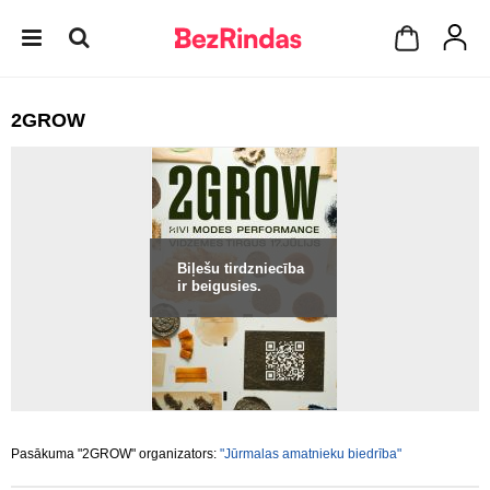
2GROW
Biļešu tirdzniecība
ir beigusies.
Pasākuma "2GROW" organizators:
"Jūrmalas amatnieku biedrība"