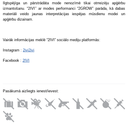
Ilgtspējīga un pārstrādāta mode nenozīmē tikai otrreizēju apģērbu
izmantošanu. “2IVI’’ ar modes performanci “2GROW’’ parāda, kā dabas
materiāli veido jaunas interpretācijas iespējas mūsdienu modei un
apģērbu dizainam.
Vairāk informācijas meklē “2IVI” sociālo mediju platformās:
Instagram :
2ivi2ivi
Facebook :
2IVI
Pasākumā aizliegts ienest/ievest: