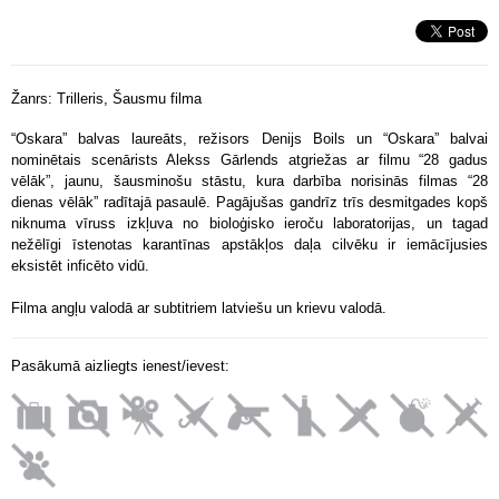
Žanrs:
Trilleris, Šausmu filma
“Oskara” balvas laureāts, režisors Denijs Boils un “Oskara” balvai
nominētais scenārists Alekss Gārlends atgriežas ar filmu “28 gadus
vēlāk”, jaunu, šausminošu stāstu, kura darbība norisinās filmas “28
dienas vēlāk” radītajā pasaulē. Pagājušas gandrīz trīs desmitgades kopš
niknuma vīruss izkļuva no bioloģisko ieroču laboratorijas, un tagad
nežēlīgi īstenotas karantīnas apstākļos daļa cilvēku ir iemācījusies
eksistēt inficēto vidū.
Filma angļu valodā ar subtitriem latviešu un krievu valodā.
Pasākumā aizliegts ienest/ievest: