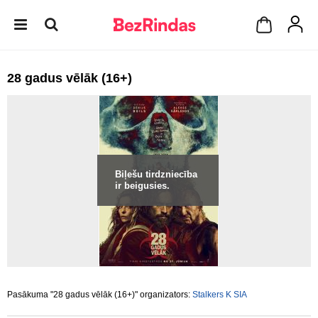
28 gadus vēlāk (16+)
Biļešu tirdzniecība
ir beigusies.
Pasākuma "28 gadus vēlāk (16+)" organizators:
Stalkers K SIA