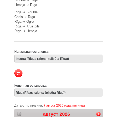
Sigulda
➔
Rīga
Liepāja
➔
Rīga
Rīga
➔
Sigulda
Cēsis
➔
Rīga
Rīga
➔
Ogre
Rīga
➔
Krustpils
Rīga
➔
Liepāja
Начальная остановка:
Конечная остановка:
Дата отправления:
7 август 2026 года, пятница
август 2026