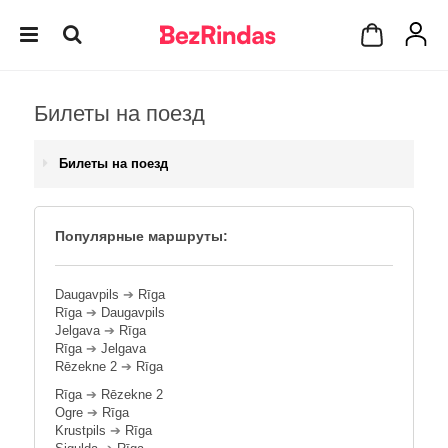
Билеты на поезд
Билеты на поезд
Популярные маршруты:
Daugavpils
➔
Rīga
Rīga
➔
Daugavpils
Jelgava
➔
Rīga
Rīga
➔
Jelgava
Rēzekne 2
➔
Rīga
Rīga
➔
Rēzekne 2
Ogre
➔
Rīga
Krustpils
➔
Rīga