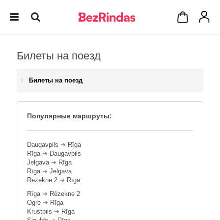
Билеты на поезд
Билеты на поезд
Популярные маршруты:
Daugavpils
➔
Rīga
Rīga
➔
Daugavpils
Jelgava
➔
Rīga
Rīga
➔
Jelgava
Rēzekne 2
➔
Rīga
Rīga
➔
Rēzekne 2
Ogre
➔
Rīga
Krustpils
➔
Rīga