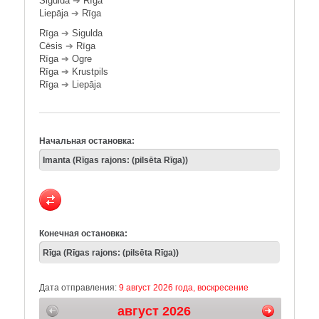
Sigulda
➔
Rīga
Liepāja
➔
Rīga
Rīga
➔
Sigulda
Cēsis
➔
Rīga
Rīga
➔
Ogre
Rīga
➔
Krustpils
Rīga
➔
Liepāja
Начальная остановка:
Конечная остановка:
Дата отправления:
9 август 2026 года, воскресение
август 2026